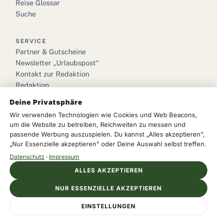
Reise Glossar
Suche
SERVICE
Partner & Gutscheine
Newsletter „Urlaubspost“
Kontakt zur Redaktion
Redaktion
Deine Privatsphäre
RECHTLICHES
Wir verwenden Technologien wie Cookies und Web Beacons,
Impressum
um die Website zu betreiben, Reichweiten zu messen und
Datenschutz
passende Werbung auszuspielen. Du kannst „Alles akzeptieren",
„Nur Essenzielle akzeptieren" oder Deine Auswahl selbst treffen.
Cookie-Einstellungen
Datenschutz
·
Impressum
ALLES AKZEPTIEREN
NUR ESSENZIELLE AKZEPTIEREN
© 2026 we love urlaub · Das Reisemagazin für Deutschland &
Anzeige
Europa
EINSTELLUNGEN
Impressum
Datenschutz
Cookies
DERTOUR DE
Jetzt entdecken