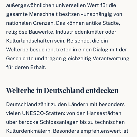
außergewöhnlichen universellen Wert für die
gesamte Menschheit besitzen – unabhängig von
nationalen Grenzen. Das können antike Städte,
religiöse Bauwerke, Industriedenkmäler oder
Kulturlandschaften sein. Reisende, die ein
Welterbe besuchen, treten in einen Dialog mit der
Geschichte und tragen gleichzeitig Verantwortung
für deren Erhalt.
Welterbe in Deutschland entdecken
Deutschland zählt zu den Ländern mit besonders
vielen UNESCO-Stätten: von den Hansestädten
über barocke Schlossanlagen bis zu technischen
Kulturdenkmälern. Besonders empfehlenswert ist