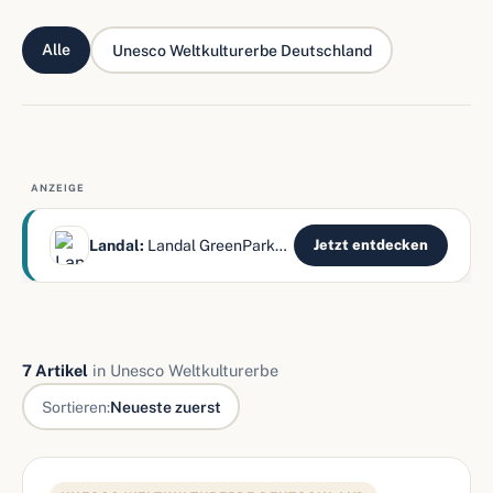
Alle
Unesco Weltkulturerbe Deutschland
ANZEIGE
Landal:
Landal GreenParks bietet Ferienparks in ganz Europa – mit Fe
Jetzt entdecken
7 Artikel
in Unesco Weltkulturerbe
Sortieren:
Neueste zuerst
Artikel in Unesco Weltkulturerbe