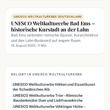
UNESCO WELTKULTURERBE DEUTSCHLAND
UNESCO Weltkulturerbe Bad Ems –
historische Kurstadt an der Lahn
Bad Ems verbindet römische Spuren, Kurarchitektur
und den Lahn-Boulevard auf engem Raum.
13. August 2025 · 11 Min.
BELIEBT IN UNESCO WELTKULTURERBE
1
UNESCO Weltkulturerbe Höhlen und Eiszeitkunst
der Schwäbischen Alb
2
UNESCO Weltkulturerbe Trier – Römische
Baudenkmäler Dom und Liebfrauenkirche
3
UNESCO Weltkulturerbe Völklinger Hütte –