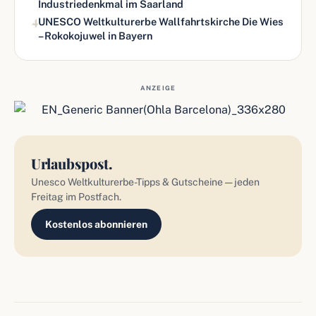
Industriedenkmal im Saarland
4
UNESCO Weltkulturerbe Wallfahrtskirche Die Wies
– Rokokojuwel in Bayern
ANZEIGE
Urlaubspost.
Unesco Weltkulturerbe-Tipps & Gutscheine — jeden
Freitag im Postfach.
Kostenlos abonnieren