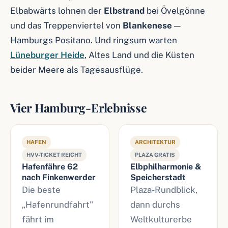
Elbabwärts lohnen der
Elbstrand
bei Övelgönne
und das Treppenviertel von
Blankenese
—
Hamburgs Positano. Und ringsum warten
Lüneburger Heide
, Altes Land und die Küsten
beider Meere als Tagesausflüge.
Vier Hamburg-Erlebnisse
HAFEN
ARCHITEKTUR
HVV-TICKET REICHT
PLAZA GRATIS
Hafenfähre 62
Elbphilharmonie &
nach Finkenwerder
Speicherstadt
Die beste
Plaza-Rundblick,
„Hafenrundfahrt"
dann durchs
fährt im
Weltkulturerbe