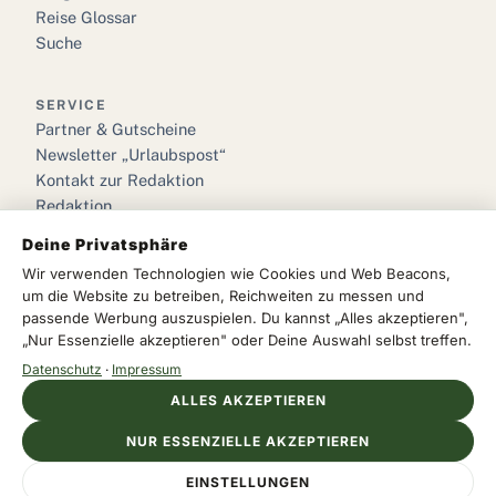
Reise Glossar
Suche
SERVICE
Partner & Gutscheine
Newsletter „Urlaubspost“
Kontakt zur Redaktion
Redaktion
Deine Privatsphäre
RECHTLICHES
Wir verwenden Technologien wie Cookies und Web Beacons,
Impressum
um die Website zu betreiben, Reichweiten zu messen und
Datenschutz
passende Werbung auszuspielen. Du kannst „Alles akzeptieren",
„Nur Essenzielle akzeptieren" oder Deine Auswahl selbst treffen.
Cookie-Einstellungen
Datenschutz
·
Impressum
ALLES AKZEPTIEREN
NUR ESSENZIELLE AKZEPTIEREN
© 2026 we love urlaub · Das Reisemagazin für Deutschland &
Anzeige
Europa
EINSTELLUNGEN
Impressum
Datenschutz
Cookies
DERTOUR DE
Jetzt entdecken