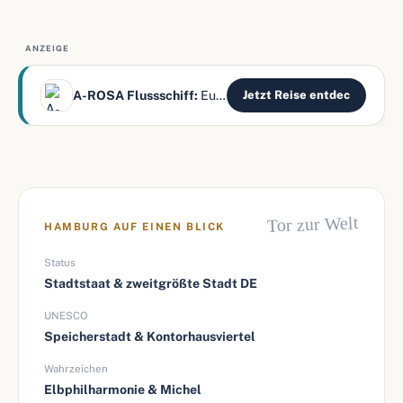
ANZEIGE
A-ROSA Flussschiff:
Europas Flüsse – alles inklusive
Jetzt Reise entdec
Tor zur Welt
HAMBURG AUF EINEN BLICK
Status
Stadtstaat & zweitgrößte Stadt DE
UNESCO
Speicherstadt & Kontorhausviertel
Wahrzeichen
Elbphilharmonie & Michel