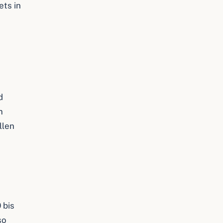
ets in
d
m
llen
 bis
so