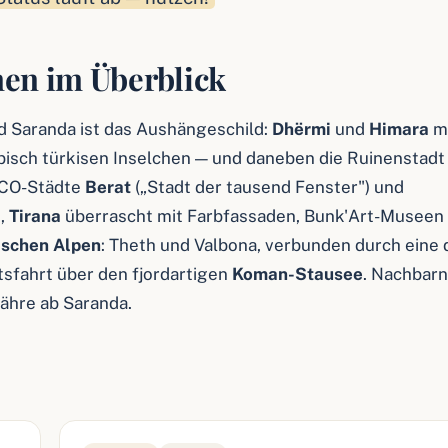
nen im Überblick
 Saranda ist das Aushängeschild:
Dhërmi
und
Himara
m
bisch türkisen Inselchen — und daneben die Ruinenstadt
SCO-Städte
Berat
(„Stadt der tausend Fenster") und
m,
Tirana
überrascht mit Farbfassaden, Bunk'Art-Museen
ischen Alpen
: Theth und Valbona, verbunden durch eine 
fahrt über den fjordartigen
Koman-Stausee
. Nachbar
ähre ab Saranda.