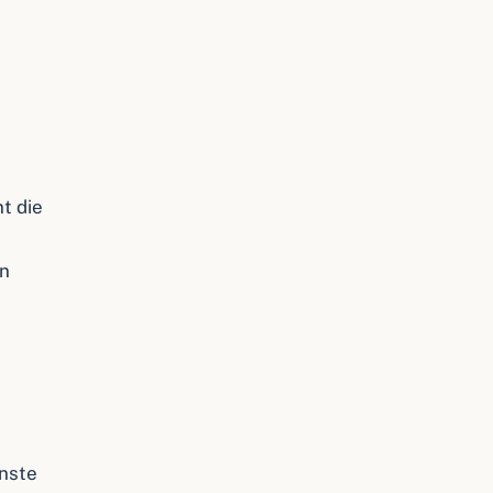
t die
en
nste