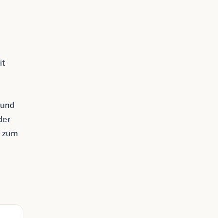
it
 und
der
n zum