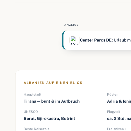
ANZEIGE
Center Parcs DE:
Urlaub mi
ALBANIEN AUF EINEN BLICK
Hauptstadt
Küsten
Tirana — bunt & im Aufbruch
Adria & Ion
UNESCO
Flugzeit
Berat, Gjirokastra, Butrint
ca. 2 Std. n
Beste Reisezeit
Preisniveau