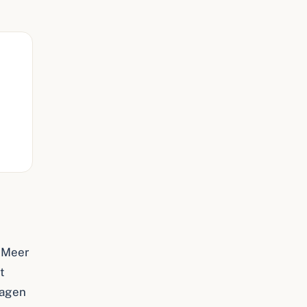
e Meer
t
ragen