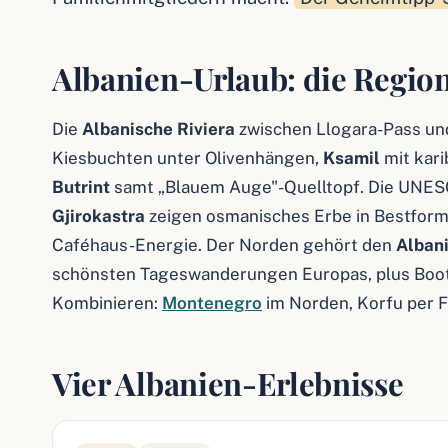
Albanien-Urlaub: die Regio
Die
Albanische Riviera
zwischen Llogara-Pass und
Kiesbuchten unter Olivenhängen,
Ksamil
mit kari
Butrint
samt „Blauem Auge"-Quelltopf. Die UNE
Gjirokastra
zeigen osmanisches Erbe in Bestfor
Caféhaus-Energie. Der Norden gehört den
Alban
schönsten Tageswanderungen Europas, plus Boots
Kombinieren:
Montenegro
im Norden, Korfu per F
Vier Albanien-Erlebnisse