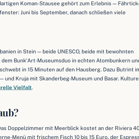
rdartigen Koman-Stausee gehört zum Erlebnis — Fährtick
fenster: Juni bis September, danach schließen viele
lbanien in Stein — beide UNESCO, beide mit bewohnten
en, dem Bunk'Art-Museumsduo in echten Atombunkern un
ss schwebt in 15 Minuten auf den Hausberg. Dazu Butrint i
— und Kruja mit Skanderbeg-Museum und Basar. Kulture
relle Vielfalt
.
laub?
Das Doppelzimmer mit Meerblick kostet an der Riviera 40
ne-Menü mit frischem Fisch 10 bis 15 Euro, der Espres