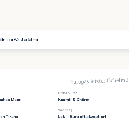
tten im Wald erleben
Europas letzter Geheimt
Riviera-Star
isches Meer
Ksamil & Dhërmi
Währung
ach Tirana
Lek — Euro oft akzeptiert