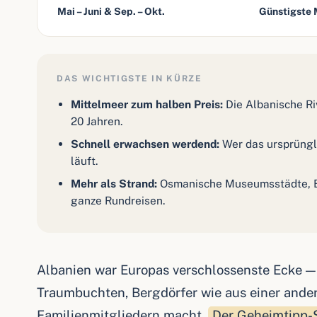
Mai – Juni & Sep. – Okt.
Günstigste 
DAS WICHTIGSTE IN KÜRZE
Mittelmeer zum halben Preis:
Die Albanische Riv
20 Jahren.
Schnell erwachsen werdend:
Wer das ursprüngli
läuft.
Mehr als Strand:
Osmanische Museumsstädte, Bu
ganze Rundreisen.
Albanien war Europas verschlossenste Ecke — h
Traumbuchten, Bergdörfer wie aus einer ander
Familienmitgliedern macht.
Der Geheimtipp-S