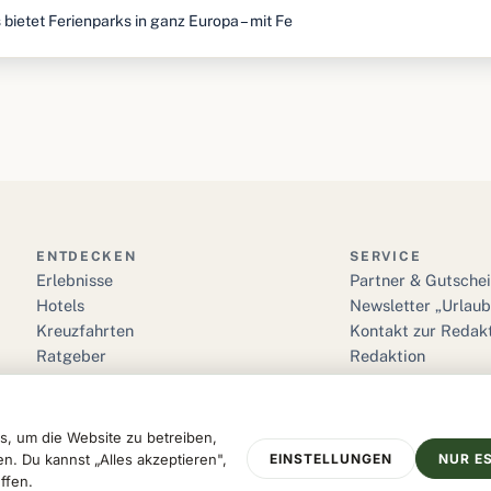
ietet Ferienparks in ganz Europa – mit Fe
ENTDECKEN
SERVICE
Erlebnisse
Partner & Gutsche
Hotels
Newsletter „Urlau
Kreuzfahrten
Kontakt zur Redak
Ratgeber
Redaktion
Reise Glossar
Suche
 um die Website zu betreiben,
 Du kannst „Alles akzeptieren",
EINSTELLUNGEN
NUR E
ffen.