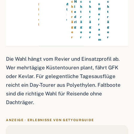
c
c
c
c
e
o
N
o
M
M
h
h
h
h
h
c
i
ff
it
it
t
t
t
t
r
h
e
e
t
t
r
r
r
r
h
(
d
r
e
e
ä
ä
ä
ä
o
P
ri
r
l
l
g
g
g
g
c
E
g
a
e
e
e
e
h
)
u
r
r
r
r
m
Die Wahl hängt vom Revier und Einsatzprofil ab.
Wer mehrtägige Küstentouren plant, fährt GFK
oder Kevlar. Für gelegentliche Tagesausflüge
reicht ein Day-Tourer aus Polyethylen. Faltboote
sind die richtige Wahl für Reisende ohne
Dachträger.
ANZEIGE · ERLEBNISSE VON GETYOURGUIDE