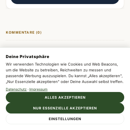
KOMMENTARE (0)
Deine Privatsphäre
Wir verwenden Technologien wie Cookies und Web Beacons,
Melde dich an, um einen Kommentar zu
um die Website zu betreiben, Reichweiten zu messen und
hinterlassen.
passende Werbung auszuspielen. Du kannst „Alles akzeptieren",
„Nur Essenzielle akzeptieren" oder Deine Auswahl selbst treffen.
Datenschutz
·
Impressum
Mit Apple
ALLES AKZEPTIEREN
Mit Google
NUR ESSENZIELLE AKZEPTIEREN
Anzeige
EINSTELLUNGEN
MOVICH HOTELS
Jetzt Zimmer sichern
Mit E-Mail
Lateinamerika erleben, zentral wohnen