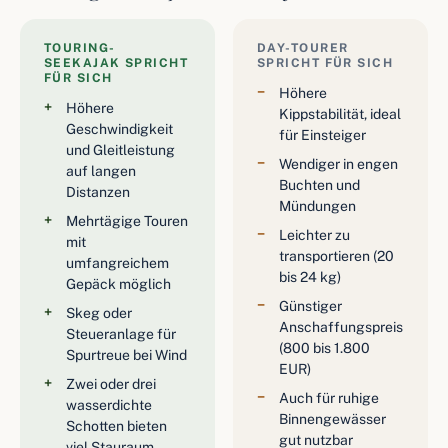
TOURING-
DAY-TOURER
SEEKAJAK SPRICHT
SPRICHT FÜR SICH
FÜR SICH
Höhere
Höhere
Kippstabilität, ideal
Geschwindigkeit
für Einsteiger
und Gleitleistung
Wendiger in engen
auf langen
Buchten und
Distanzen
Mündungen
Mehrtägige Touren
Leichter zu
mit
transportieren (20
umfangreichem
bis 24 kg)
Gepäck möglich
Günstiger
Skeg oder
Anschaffungspreis
Steueranlage für
(800 bis 1.800
Spurtreue bei Wind
EUR)
Zwei oder drei
Auch für ruhige
wasserdichte
Binnengewässer
Schotten bieten
gut nutzbar
viel Stauraum