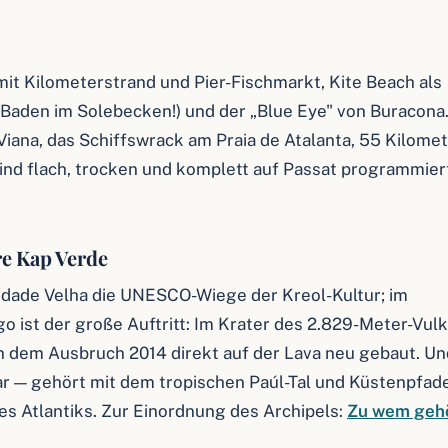
 mit Kilometerstrand und Pier-Fischmarkt, Kite Beach als
(Baden im Solebecken!) und der „Blue Eye" von Buracona
Viana, das Schiffswrack am Praia de Atalanta, 55 Kilome
 sind flach, trocken und komplett auf Passat programmier
re Kap Verde
Cidade Velha die UNESCO-Wiege der Kreol-Kultur; im
o ist der große Auftritt: Im Krater des 2.829-Meter-Vul
h dem Ausbruch 2014 direkt auf der Lava neu gebaut. Un
ar — gehört mit dem tropischen Paúl-Tal und Küstenpfad
s Atlantiks. Zur Einordnung des Archipels:
Zu wem geh