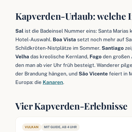
Kapverden-Urlaub: welche In
Sal
ist die Badeinsel Nummer eins: Santa Marias 
Hotel-Auswahl.
Boa Vista
setzt noch mehr auf Sa
Schildkröten-Nistplätze im Sommer.
Santiago
zei
Velha
das kreolische Kernland,
Fogo
den großen A
den man ab vier Uhr früh besteigt. Wanderer pilg
der Brandung hängen, und
São Vicente
feiert in 
Europa: die
Kanaren
.
Vier Kapverden-Erlebnisse
VULKAN
MIT GUIDE, AB 4 UHR