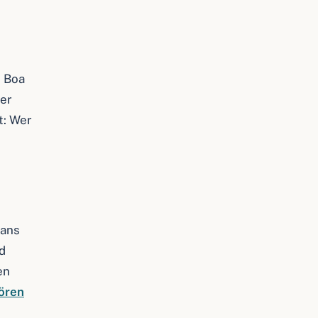
. Boa
ter
t: Wer
kans
d
en
ören