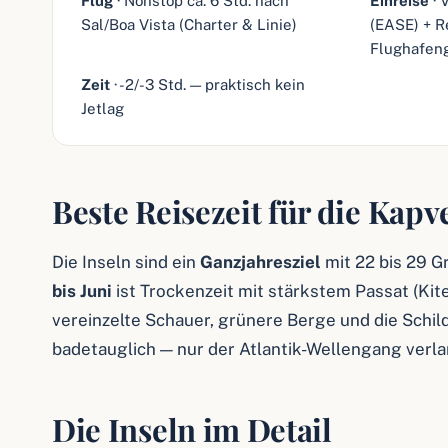
Flug
· Nonstop ca. 6 Std. nach
Einreise
· 
Sal/Boa Vista (Charter & Linie)
(EASE) + R
Flughafeng
Zeit
· -2/-3 Std. — praktisch kein
Jetlag
Beste Reisezeit für die Kap
Die Inseln sind ein
Ganzjahresziel
mit 22 bis 29 Gr
bis Juni
ist Trockenzeit mit stärkstem Passat (Ki
vereinzelte Schauer, grünere Berge und die Schil
badetauglich — nur der Atlantik-Wellengang verl
Die Inseln im Detail