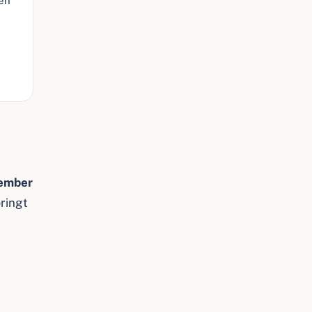
ren
ember
ringt