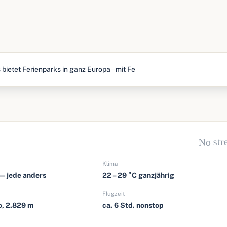
ietet Ferienparks in ganz Europa – mit Fe
No str
Klima
— jede anders
22 – 29 °C ganzjährig
Flugzeit
o, 2.829 m
ca. 6 Std. nonstop