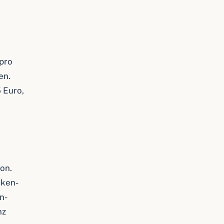
 pro
en.
5 Euro,
son.
cken-
n-
nz