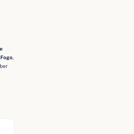
e
 Fogo
,
über