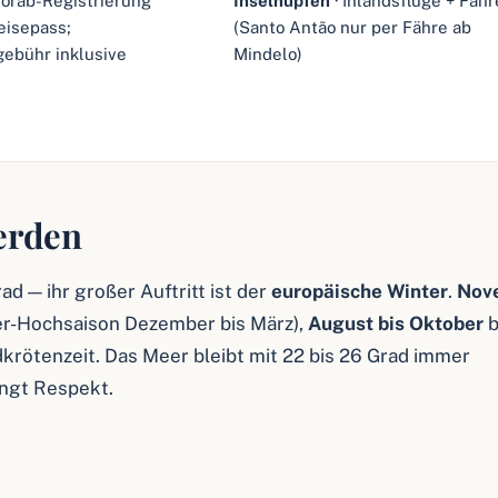
Vorab-Registrierung
Inselhüpfen
· Inlandsflüge + Fäh
eisepass;
(Santo Antão nur per Fähre ab
ebühr inklusive
Mindelo)
verden
ad — ihr großer Auftritt ist der
europäische Winter
.
Nov
ter-Hochsaison Dezember bis März),
August bis Oktober
b
dkrötenzeit. Das Meer bleibt mit 22 bis 26 Grad immer
angt Respekt.