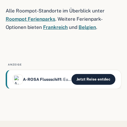
Alle Roompot-Standorte im Überblick unter
Roompot Ferienparks
. Weitere Ferienpark-
Optionen bieten
Frankreich
und
Belgien
.
ANZEIGE
A-ROSA Flussschiff:
Europas Flüsse – alles inklusive
Jetzt Reise entdec