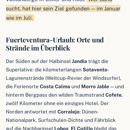
sucht, hat hier sein Ziel gefunden — im Januar
wie im Juli.
Fuerteventura-Urlaub: Orte und
Strände im Überblick
Der Süden auf der Halbinsel
Jandía
trägt die
Superlative: die kilometerlangen
Sotavento
-
Lagunenstrände (Weltcup-Revier der Windsurfer),
die Ferienorte
Costa Calma
und
Morro Jable
— und
hinterm Bergpass den wilden Traumstrand
Cofete
,
zwölf Kilometer ohne ein einziges Hotel. Der
Norden antwortet mit
Corralejo
: Dünen-
Nationalpark, Surfschulen-Dichte und Fährblick
auf die Nachbarinsel
Lobos
.
El Cotillo
bleibt das