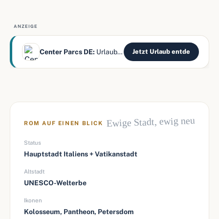
ANZEIGE
Center Parcs DE:
Urlaub mitten im Wald erleben
Jetzt Urlaub entde
Ewige Stadt, ewig neu
ROM AUF EINEN BLICK
Status
Hauptstadt Italiens + Vatikanstadt
Altstadt
UNESCO-Welterbe
Ikonen
Kolosseum, Pantheon, Petersdom