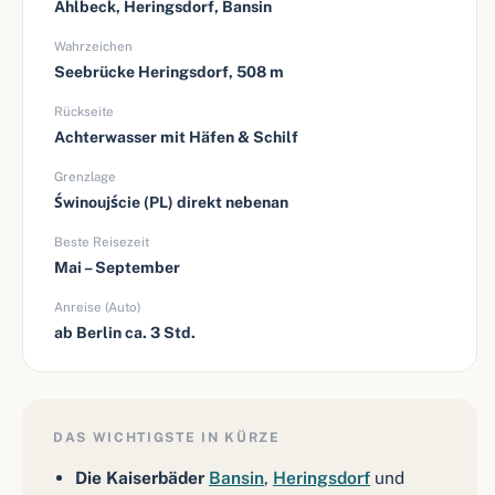
Ahlbeck, Heringsdorf, Bansin
Wahrzeichen
Seebrücke Heringsdorf, 508 m
Rückseite
Achterwasser mit Häfen & Schilf
Grenzlage
Świnoujście (PL) direkt nebenan
Beste Reisezeit
Mai – September
Anreise (Auto)
ab Berlin ca. 3 Std.
DAS WICHTIGSTE IN KÜRZE
Die Kaiserbäder
Bansin
,
Heringsdorf
und