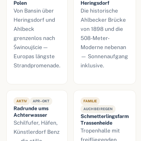
Polen
Heringsdorf
Von Bansin über
Die historische
Heringsdorf und
Ahlbecker Brücke
Ahlbeck
von 1898 und die
grenzenlos nach
508-Meter-
Świnoujście —
Moderne nebenan
Europas längste
— Sonnenaufgang
Strandpromenade.
inklusive.
AKTIV
APR–OKT
FAMILIE
Radrunde ums
AUCH BEI REGEN
Achterwasser
Schmetterlingsfarm
Schilfufer, Häfen,
Trassenheide
Tropenhalle mit
Künstlerdorf Benz
freifliegenden