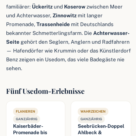
familiärer:
Ückeritz
und
Koserow
zwischen Meer
und Achterwasser,
Zinnowitz
mit langer
Promenade,
Trassenheide
mit Deutschlands
bekannter Schmetterlingsfarm. Die
Achterwasser-
Seite
gehört den Seglern, Anglern und Radfahrern
— Hafendörfer wie Krummin oder das Künstlerdorf
Benz zeigen ein Usedom, das viele Badegäste nie
sehen.
Fünf Usedom-Erlebnisse
FLANIEREN
WAHRZEICHEN
GANZJÄHRIG
GANZJÄHRIG
Kaiserbäder-
Seebrücken-Doppel
Promenade bis
Ahlbeck &