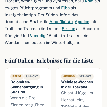
Florenz, Weinhügeln und Zypressen, dazu
Rom
als
ewiges Pflichtprogramm und
Elba
als
Inselgeheimtipp. Der Süden liefert das
dramatische Finale: die
Amalfiküste
,
Apulien
mit
Trulli und Traumstränden und
Sizilien
als Roadtrip-
Königin. Und
Venedig
? Bleibt trotz allem ein
Wunder — am besten im Winterhalbjahr.
Fünf Italien-Erlebnisse für die Liste
BERGE
JUN–OKT
GENUSS
SEP–OKT
Dolomiten-
Weinlese-Wochen
Sonnenaufgang in
in der Toskana
Südtirol
Chianti-Hügel im
Wenn die Drei
Herbstlicht,
Zinnen rot glühen
Trüffel auf der