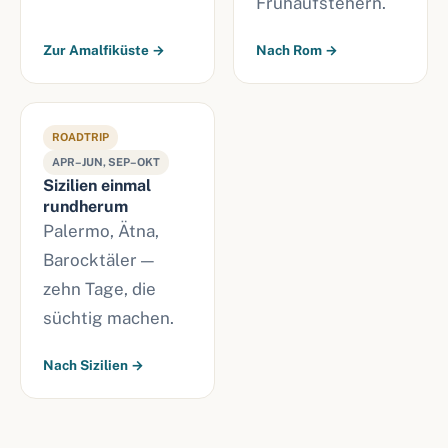
Frühaufstehern.
Zur Amalfiküste →
Nach Rom →
ROADTRIP
APR–JUN, SEP–OKT
Sizilien einmal
rundherum
Palermo, Ätna,
Barocktäler —
zehn Tage, die
süchtig machen.
Nach Sizilien →