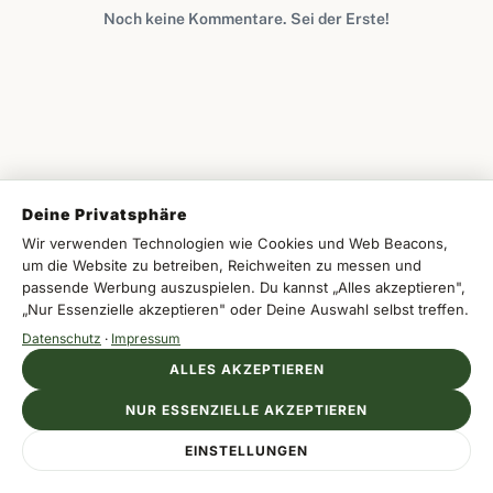
Noch keine Kommentare. Sei der Erste!
Deine Privatsphäre
Wir verwenden Technologien wie Cookies und Web Beacons,
Auch interessant
Alle Gardasee →
um die Website zu betreiben, Reichweiten zu messen und
passende Werbung auszuspielen. Du kannst „Alles akzeptieren",
„Nur Essenzielle akzeptieren" oder Deine Auswahl selbst treffen.
GARDASEE
Datenschutz
·
Impressum
Gargnano am Gardasee: Ruhige
ALLES AKZEPTIEREN
Atmosphäre mit authentischem
Charme
NUR ESSENZIELLE AKZEPTIEREN
Anzeige
EINSTELLUNGEN
EMAAR ENTERTAINMENT
Tickets jetzt sichern
Freizeiterlebnisse für die ganze Familie
GARDASEE