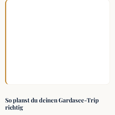
Wenn ich am Gardasee warmes Wasser
suche, fahre ich eher an den Südrand und
meide windige Vormittage. In den flachen
Bereichen bei kleinen Strandabschnitten
wird es spürbar angenehmer als an den
steilen Nordufern. Für mich lohnt sich auch
ein Badeplatz mit ruhiger Bucht mehr als
der bekannte Hauptstrand, weil das Wasser
dort oft schneller warm wird.
So planst du deinen Gardasee-Trip
richtig