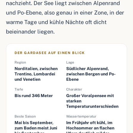
nachzieht. Der See liegt zwischen Alpenrand
und Po-Ebene, also genau in einer Zone, in der
warme Tage und kühle Nächte oft dicht
beieinander liegen.
DER GARDASEE AUF EINEN BLICK
Region
Lage
Norditalien, zwischen
Südlicher Alpenrand,
Trentino, Lombardei
zwischen Bergen und Po-
und Venetien
Ebene
Tiefe
Charakter
Bis rund 346 Meter
Großer Voralpensee mit
starken
Temperaturunterschieden
Beste Saison
Wassertemperatur
Mai bis September,
Im Frühjahr oft kühl, im
zum Baden meist Juni
Hochsommer an flachen