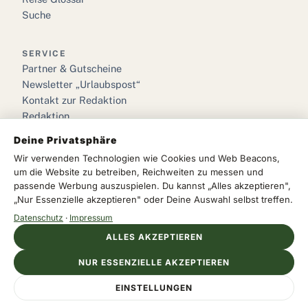
Suche
SERVICE
Partner & Gutscheine
Newsletter „Urlaubspost“
Kontakt zur Redaktion
Redaktion
Deine Privatsphäre
RECHTLICHES
Wir verwenden Technologien wie Cookies und Web Beacons,
Impressum
um die Website zu betreiben, Reichweiten zu messen und
Datenschutz
passende Werbung auszuspielen. Du kannst „Alles akzeptieren",
„Nur Essenzielle akzeptieren" oder Deine Auswahl selbst treffen.
Cookie-Einstellungen
Datenschutz
·
Impressum
ALLES AKZEPTIEREN
NUR ESSENZIELLE AKZEPTIEREN
© 2026 we love urlaub · Das Reisemagazin für Deutschland &
Anzeige
Europa
EINSTELLUNGEN
A-ROSA FLUSSSCHIFF
Impressum
Datenschutz
Cookies
Jetzt Reise entdecken
Europas Flüsse – alles inklusive