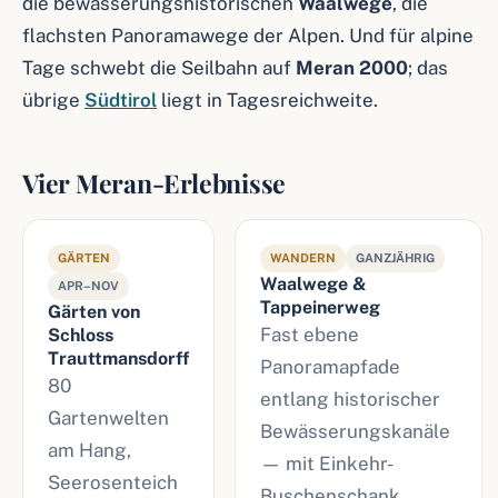
die bewässerungshistorischen
Waalwege
, die
flachsten Panoramawege der Alpen. Und für alpine
Tage schwebt die Seilbahn auf
Meran 2000
; das
übrige
Südtirol
liegt in Tagesreichweite.
Vier Meran-Erlebnisse
GÄRTEN
WANDERN
GANZJÄHRIG
Waalwege &
APR–NOV
Tappeinerweg
Gärten von
Fast ebene
Schloss
Trauttmansdorff
Panoramapfade
80
entlang historischer
Gartenwelten
Bewässerungskanäle
am Hang,
— mit Einkehr-
Seerosenteich
Buschenschank.