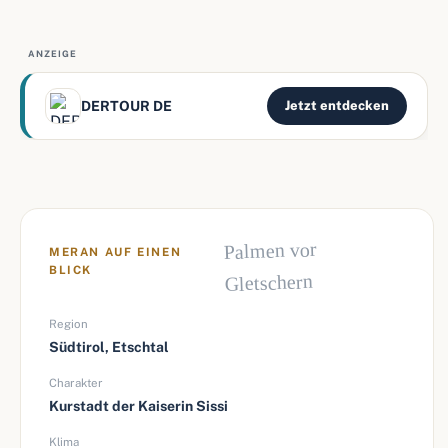
ANZEIGE
DERTOUR DE
Jetzt entdecken
Palmen vor
MERAN AUF EINEN
BLICK
Gletschern
Region
Südtirol, Etschtal
Charakter
Kurstadt der Kaiserin Sissi
Klima