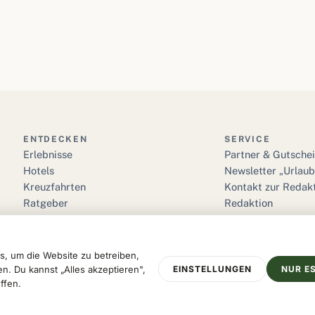
ENTDECKEN
SERVICE
Erlebnisse
Partner & Gutsche
Hotels
Newsletter „Urlau
Kreuzfahrten
Kontakt zur Redak
Ratgeber
Redaktion
Reise Glossar
Suche
 um die Website zu betreiben,
 Du kannst „Alles akzeptieren",
EINSTELLUNGEN
NUR E
ffen.
opa