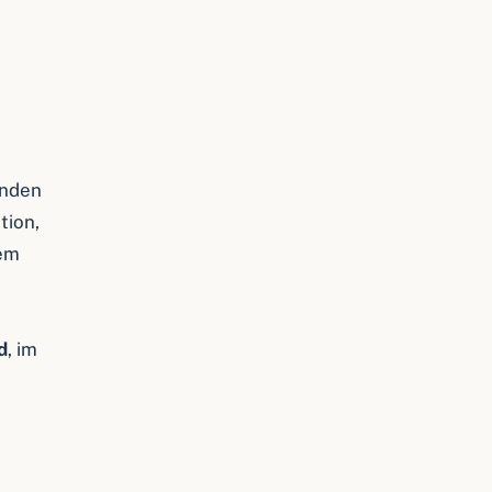
nden
tion,
dem
d
, im