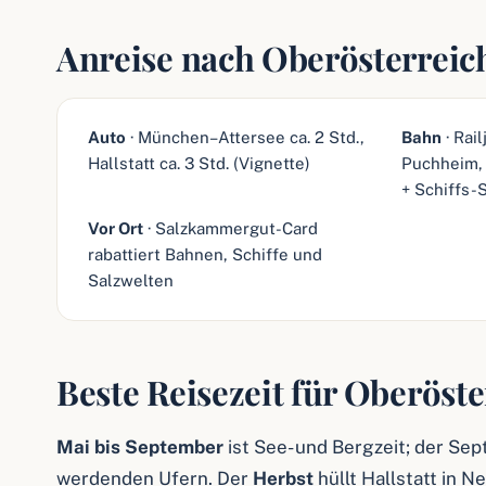
Anreise nach Oberösterreic
Auto
· München–Attersee ca. 2 Std.,
Bahn
· Rai
Hallstatt ca. 3 Std. (Vignette)
Puchheim, 
+ Schiffs-
Vor Ort
· Salzkammergut-Card
rabattiert Bahnen, Schiffe und
Salzwelten
Beste Reisezeit für Oberöste
Mai bis September
ist See- und Bergzeit; der Se
werdenden Ufern. Der
Herbst
hüllt Hallstatt in 