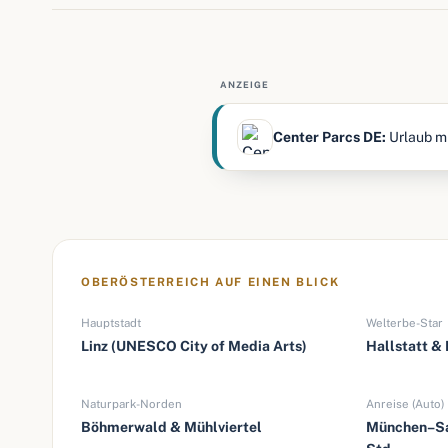
ANZEIGE
Center Parcs DE:
Urlaub mi
OBERÖSTERREICH AUF EINEN BLICK
Hauptstadt
Welterbe-Star
Linz (UNESCO City of Media Arts)
Hallstatt &
Naturpark-Norden
Anreise (Auto)
Böhmerwald & Mühlviertel
München–Sa