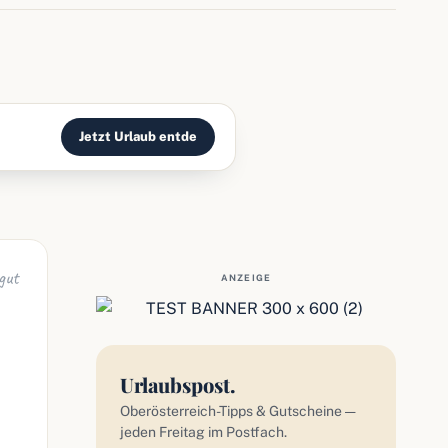
Jetzt Urlaub entde
gut
ANZEIGE
Urlaubspost.
Oberösterreich-Tipps & Gutscheine —
jeden Freitag im Postfach.