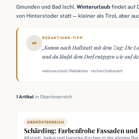
Gmunden und Bad Ischl.
Winterurlaub
findet auf 
von Hinterstoder statt — kleiner als Tirol, aber a
REDAKTIONS-TIPP
wl
„Komm nach Hallstatt mit dem Zug: Die Lok
und du läufst dem Dorf entgegen wie auf d
weloveurlaub-Redaktion · recherchebasiert
1 Artikel
in Oberösterreich
Artikel in Oberösterreich
OBERÖSTERREICH
Schärding: Farbenfrohe Fassaden und
Altstadt, Innkai und barocke Kirchen in der kleinen Ba