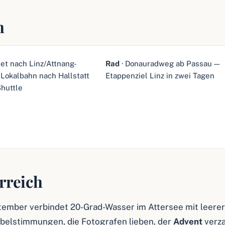
h
ljet nach Linz/Attnang-
Rad
· Donauradweg ab Passau —
Lokalbahn nach Hallstatt
Etappenziel Linz in zwei Tagen
Shuttle
rreich
ptember verbindet 20-Grad-Wasser im Attersee mit leerer
Nebelstimmungen, die Fotografen lieben, der
Advent
verz