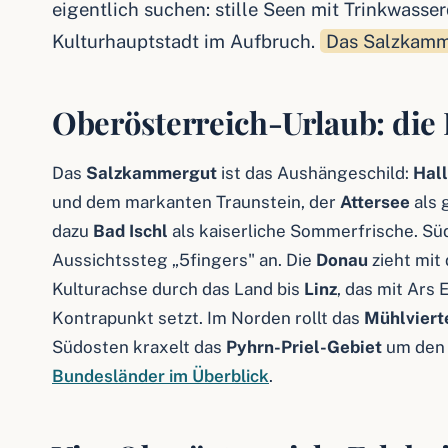
eigentlich suchen: stille Seen mit Trinkwasse
Kulturhauptstadt im Aufbruch.
Das Salzkamme
Oberösterreich-Urlaub: die
Das
Salzkammergut
ist das Aushängeschild:
Hall
und dem markanten Traunstein, der
Attersee
als 
dazu
Bad Ischl
als kaiserliche Sommerfrische. Süd
Aussichtssteg „5fingers" an. Die
Donau
zieht mit 
Kulturachse durch das Land bis
Linz
, das mit Ars
Kontrapunkt setzt. Im Norden rollt das
Mühlviert
Südosten kraxelt das
Pyhrn-Priel-Gebiet
um den 
Bundesländer im Überblick
.