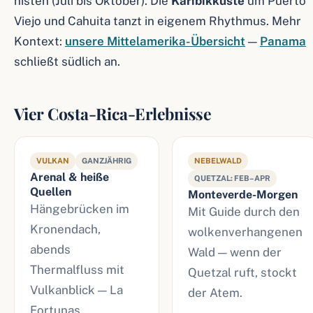
nisten (Juli bis Oktober). Die
Karibikküste
um Puerto
Viejo und Cahuita tanzt in eigenem Rhythmus. Mehr
Kontext:
unsere Mittelamerika-Übersicht
—
Panama
schließt südlich an.
Vier Costa-Rica-Erlebnisse
VULKAN
GANZJÄHRIG
NEBELWALD
Arenal & heiße
QUETZAL: FEB–APR
Quellen
Monteverde-Morgen
Hängebrücken im
Mit Guide durch den
Kronendach,
wolkenverhangenen
abends
Wald — wenn der
Thermalfluss mit
Quetzal ruft, stockt
Vulkanblick — La
der Atem.
Fortunas