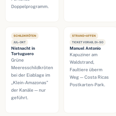
Doppelprogramm.
SCHILDKRÖTEN
STRAND+AFFEN
JUL–OKT
TICKET VORAB, DI–SO
Nistnacht in
Manuel Antonio
Tortuguero
Kapuziner am
Grüne
Waldstrand,
Meeresschildkröten
Faultiere überm
bei der Eiablage im
Weg — Costa Ricas
„Klein-Amazonas"
Postkarten-Park.
der Kanäle — nur
geführt.