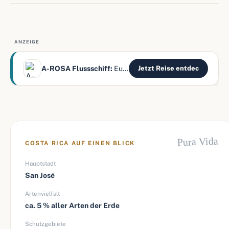
ANZEIGE
A-ROSA Flussschiff:
Europas Flüsse – alles inklusive
Jetzt Reise entdec
Pura Vida
COSTA RICA AUF EINEN BLICK
Hauptstadt
San José
Artenvielfalt
ca. 5 % aller Arten der Erde
Schutzgebiete