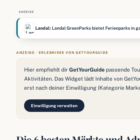
ANZEIGE
Landal:
Landal GreenParks bietet Ferienparks in ga
ANZEIGE · ERLEBNISSE VON GETYOURGUIDE
Hier empfiehlt dir
GetYourGuide
passende Tou
Aktivitäten. Das Widget lädt Inhalte von GetY
erst nach deiner Einwilligung (Kategorie Mark
Einwilligung verwalten
Die 6 besten Märkte und Adv