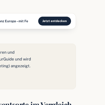
nz Europa – mit Fe
Jetzt entdecken
ren und
ourGuide und wird
eting) angezeigt.
entsorte im Vergleich