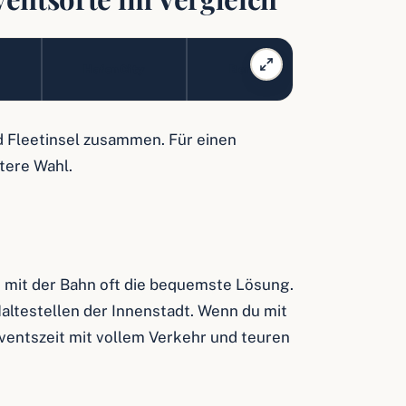
Klassisch, voll,
Zwischen Fleeten
Erstbesuch,
Ruhiger, enger,
Am Wasser,
Östlich der
Für wen
Zeitbedarf
Andrang
HafenCity
Bergedorf
St. 
60 bis 90 Minuten
Paare, Genießer
Urban und klar
lebhaft
und Brücken
Citytrip
kompakt
modern
Innenstadt
 Fleetinsel zusammen. Für einen
tere Wahl.
 mit der Bahn oft die bequemste Lösung.
altestellen der Innenstadt. Wenn du mit
ventszeit mit vollem Verkehr und teuren