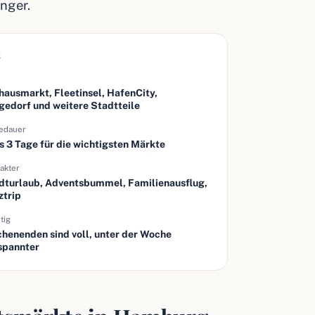
nger.
K
e
hausmarkt, Fleetinsel, HafenCity,
gedorf und weitere Stadtteile
edauer
is 3 Tage für die wichtigsten Märkte
akter
dturlaub, Adventsbummel, Familienausflug,
ztrip
tig
henenden sind voll, unter der Woche
spannter