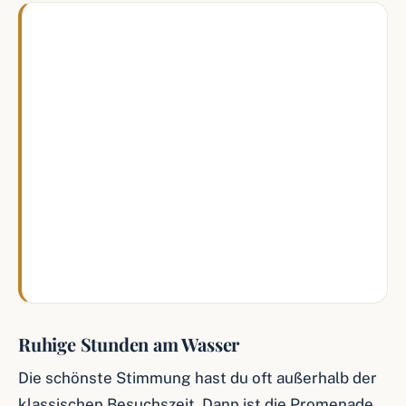
Ich würde Bad Ems nie nur als
Zwischenstopp sehen. Der Ort lebt davon,
dass du ihn langsam angehst: erst ein Blick
auf die römischen Spuren, dann ein Kaffee
im Kurviertel und später ein Gang an die
Lahn. Am besten ist die Stadt, wenn du dich
nicht auf einen Programmpunkt festlegst.
Dann merkst du schnell, wie gut Geschichte,
Wasser und Ruhe hier zusammenpassen.
Ruhige Stunden am Wasser
Die schönste Stimmung hast du oft außerhalb der
klassischen Besuchszeit. Dann ist die Promenade