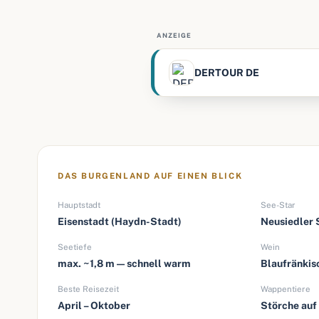
ANZEIGE
DERTOUR DE
DAS BURGENLAND AUF EINEN BLICK
Hauptstadt
See-Star
Eisenstadt (Haydn-Stadt)
Neusiedler
Seetiefe
Wein
max. ~1,8 m — schnell warm
Blaufränkis
Beste Reisezeit
Wappentiere
April – Oktober
Störche auf