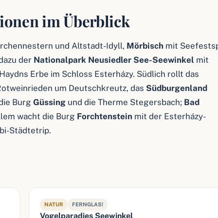
ionen im Überblick
rchennestern und Altstadt-Idyll,
Mörbisch
mit Seefestsp
 dazu der
Nationalpark Neusiedler See-Seewinkel
mit
Haydns Erbe im Schloss Esterházy. Südlich rollt das
 Rotweinrieden um Deutschkreutz, das
Südburgenland
 die Burg
Güssing
und die Therme Stegersbach;
Bad
allem wacht die Burg
Forchtenstein
mit der Esterházy-
i-Städtetrip.
NATUR
FERNGLAS!
Vogelparadies Seewinkel