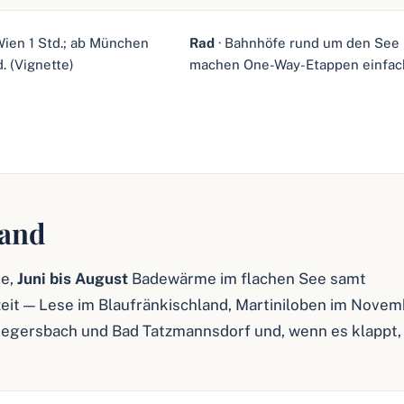
Wien 1 Std.; ab München
Rad
· Bahnhöfe rund um den See
d. (Vignette)
machen One-Way-Etappen einfac
land
ge,
Juni bis August
Badewärme im flachen See samt
zeit — Lese im Blaufränkischland, Martiniloben im Novem
Stegersbach und Bad Tatzmannsdorf und, wenn es klappt,