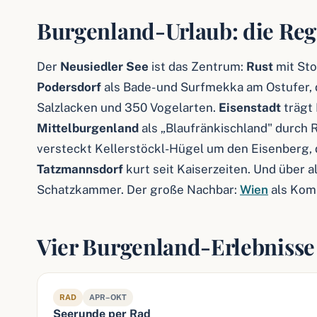
Burgenland-Urlaub: die Reg
Der
Neusiedler See
ist das Zentrum:
Rust
mit Sto
Podersdorf
als Bade- und Surfmekka am Ostufer,
Salzlacken und 350 Vogelarten.
Eisenstadt
trägt 
Mittelburgenland
als „Blaufränkischland" durch
versteckt Kellerstöckl-Hügel um den Eisenberg,
Tatzmannsdorf
kurt seit Kaiserzeiten. Und über 
Schatzkammer. Der große Nachbar:
Wien
als Komb
Vier Burgenland-Erlebnisse
RAD
APR–OKT
Seerunde per Rad