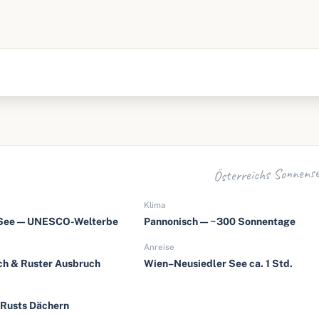
Österreichs Sonnense
Klima
 See — UNESCO-Welterbe
Pannonisch — ~300 Sonnentage
Anreise
ch & Ruster Ausbruch
Wien–Neusiedler See ca. 1 Std.
 Rusts Dächern