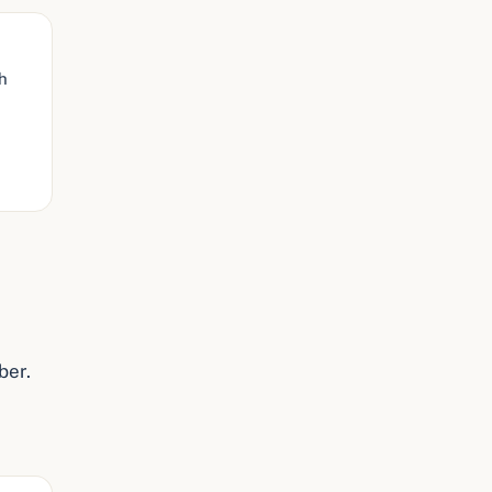
h
ber.