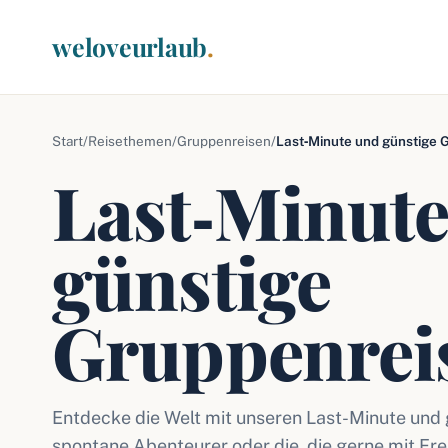
weloveurlaub
.
Start
/
Reisethemen
/
Gruppenreisen
/
Last‑Minute und günstige 
Last‑Minut
günstige
Gruppenrei
Entdecke die Welt mit unseren Last-Minute und 
spontane Abenteurer oder die, die gerne mit Fre