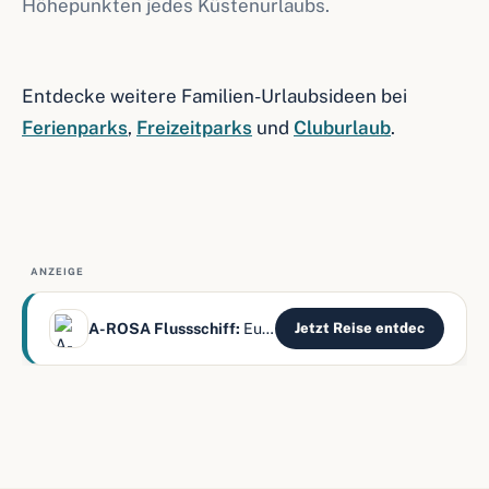
Höhepunkten jedes Küstenurlaubs.
Entdecke weitere Familien-Urlaubsideen bei
Ferienparks
,
Freizeitparks
und
Cluburlaub
.
ANZEIGE
A-ROSA Flussschiff:
Europas Flüsse – alles inklusive
Jetzt Reise entdec