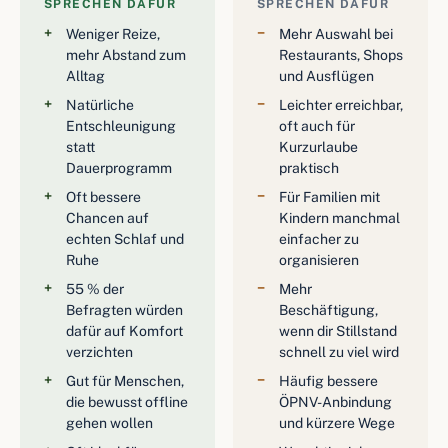
SPRECHEN DAFÜR
SPRECHEN DAFÜR
Weniger Reize,
Mehr Auswahl bei
mehr Abstand zum
Restaurants, Shops
Alltag
und Ausflügen
Natürliche
Leichter erreichbar,
Entschleunigung
oft auch für
statt
Kurzurlaube
Dauerprogramm
praktisch
Oft bessere
Für Familien mit
Chancen auf
Kindern manchmal
echten Schlaf und
einfacher zu
Ruhe
organisieren
55 % der
Mehr
Befragten würden
Beschäftigung,
dafür auf Komfort
wenn dir Stillstand
verzichten
schnell zu viel wird
Gut für Menschen,
Häufig bessere
die bewusst offline
ÖPNV-Anbindung
gehen wollen
und kürzere Wege