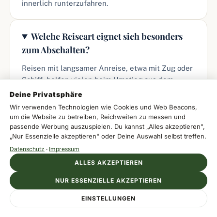
innerlich runterzufahren.
Welche Reiseart eignet sich besonders
zum Abschalten?
Reisen mit langsamer Anreise, etwa mit Zug oder
Schiff, helfen vielen beim Umstieg aus dem
Alltag. Auch Inseln, Küstenorte und naturreiche
Deine Privatsphäre
Ziele funktionieren gut, wenn du wenig Trubel
Wir verwenden Technologien wie Cookies und Web Beacons,
und wenig Termindruck willst.
um die Website zu betreiben, Reichweiten zu messen und
passende Werbung auszuspielen. Du kannst „Alles akzeptieren",
„Nur Essenzielle akzeptieren" oder Deine Auswahl selbst treffen.
Wie viel Programm ist im
Datenschutz
·
Impressum
Erholungsurlaub sinnvoll?
ALLES AKZEPTIEREN
Weniger als viele denken. Ein bis zwei bewusste
NUR ESSENZIELLE AKZEPTIEREN
Aktivitäten pro Tag reichen oft völlig aus. Wichtig
Anzeige
EINSTELLUNGEN
AR HOTEL GROUP
ist, dass dazwischen echte Pausen bleiben und
Jetzt direkt buchen
Strandurlaub mit Bestpreis-Garantie
nicht jeder Tag wie ein kleiner Arbeitsplan