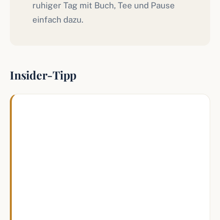
ruhiger Tag mit Buch, Tee und Pause
einfach dazu.
Insider-Tipp
Ich würde bei einem Erholungsurlaub
immer den Abend genauso ernst nehmen
wie den Tag. Wenn du abends noch in drei
Chats hängst oder die nächste Route planst,
geht der Erholungseffekt schnell verloren.
Mir hilft am meisten ein Ziel, an dem der
Weg zum nächsten Programmpunkt länger
ist als der Programmpunkt selbst. Dann