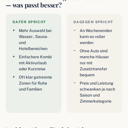
— was passt besser?
DAFÜR SPRICHT
DAGEGEN SPRICHT
Mehr Auswahl bei
An Wochenenden
Wasser-, Sauna-
kann es voller
und
werden
Hotelbereichen
Ohne Auto sind
Einfachere Kombi
manche Häuser
mit Aktivurlaub
nur mit
oder Kurzreise
Zusatztransfer
bequem
Oft klar getrennte
Zonen für Ruhe
Preis und Leistung
und Familien
schwanken je nach
Saison und
Zimmerkategorie