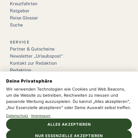
Kreuzfahrten
Ratgeber
Reise Glossar
Suche
SERVICE
Partner & Gutscheine
Newsletter „Urlaubspost“
Kontakt zur Redaktion
Redaktion
Deine Privatsphäre
RECHTLICHES
Wir verwenden Technologien wie Cookies und Web Beacons,
Impressum
um die Website zu betreiben, Reichweiten zu messen und
Datenschutz
passende Werbung auszuspielen. Du kannst „Alles akzeptieren",
„Nur Essenzielle akzeptieren" oder Deine Auswahl selbst treffen.
Cookie-Einstellungen
Datenschutz
·
Impressum
ALLES AKZEPTIEREN
NUR ESSENZIELLE AKZEPTIEREN
© 2026 we love urlaub · Das Reisemagazin für Deutschland &