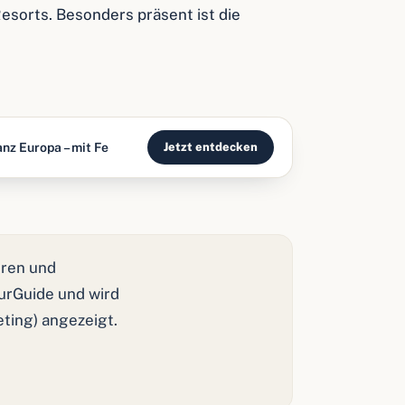
esorts. Besonders präsent ist die
nz Europa – mit Fe
Jetzt entdecken
ren und
ourGuide und wird
eting) angezeigt.