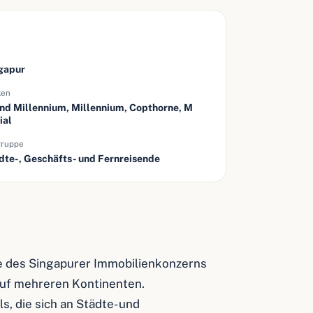
gapur
ken
nd Millennium, Millennium, Copthorne, M
ial
gruppe
dte-, Geschäfts- und Fernreisende
te des Singapurer Immobilienkonzerns
auf mehreren Kontinenten.
s, die sich an Städte- und