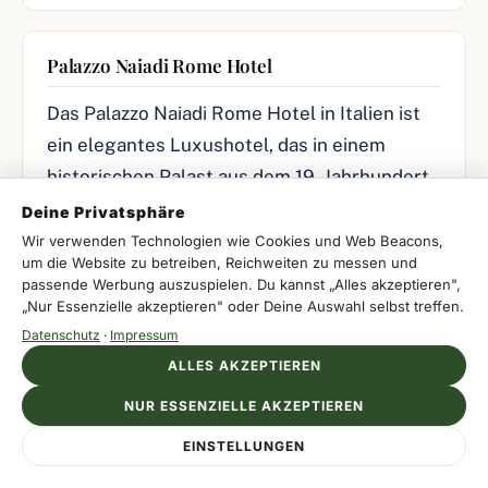
Palazzo Naiadi Rome Hotel
Das Palazzo Naiadi Rome Hotel in Italien ist
ein elegantes Luxushotel, das in einem
historischen Palast aus dem 19. Jahrhundert
untergebracht ist.
Deine Privatsphäre
Wir verwenden Technologien wie Cookies und Web Beacons,
um die Website zu betreiben, Reichweiten zu messen und
FAMILIENFREUNDLICH
passende Werbung auszuspielen. Du kannst „Alles akzeptieren",
„Nur Essenzielle akzeptieren" oder Deine Auswahl selbst treffen.
Datenschutz
·
Impressum
Indonesien – 2 Häuser
ALLES AKZEPTIEREN
NUR ESSENZIELLE AKZEPTIEREN
Bali Vacation Club
Anzeige
EINSTELLUNGEN
SPIRIT HOTEL GRAN BILBAO
Zimmer jetzt sichern
Ihr Stadthotel im Herzen Bilbaos
Du kannst die Schönheit Balis entdecken,