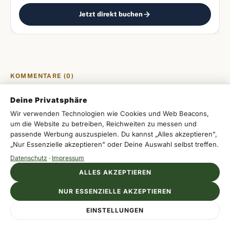
zum Bestpreis sichern.
Jetzt direkt buchen
KOMMENTARE (0)
Deine Privatsphäre
Wir verwenden Technologien wie Cookies und Web Beacons,
um die Website zu betreiben, Reichweiten zu messen und
Melde dich an, um einen Kommentar zu
passende Werbung auszuspielen. Du kannst „Alles akzeptieren",
„Nur Essenzielle akzeptieren" oder Deine Auswahl selbst treffen.
hinterlassen.
Datenschutz
·
Impressum
ALLES AKZEPTIEREN
Mit Apple
NUR ESSENZIELLE AKZEPTIEREN
Anzeige
Mit Google
EINSTELLUNGEN
AVANI HOTELS & RESORTS
Jetzt Hotel entdecken
Mehr Hotel, weniger Aufpreis