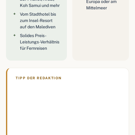
Europa oder am
Koh Samui und mehr
Mittelmeer
Vom Stadthotel bis
zum Insel-Resort
auf den Malediven
Solides Preis-
Leistungs-Verhältnis
für Fernreisen
TIPP DER REDAKTION
Wer in der Regenzeit von Juni bis Oktober
nach Thailand fliegt, weicht am besten von
der Andamanküste auf Koh Samui aus oder
plant die Malediven ein – dort ist das Wetter
dann oft deutlich stabiler, und die Centara
Häuser sind spürbar günstiger.