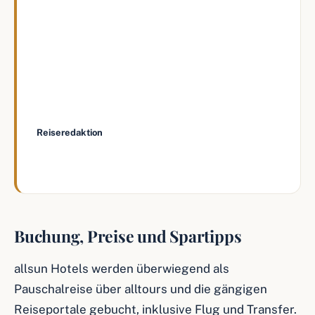
Nebensaison abkühlt, sind Gran Canaria und
Fuerteventura noch zuverlässig mild – und
die allsun Häuser dort deutlich günstiger als
im Hochsommer.
—
Reiseredaktion
, we love urlaub
Buchung, Preise und Spartipps
allsun Hotels werden überwiegend als
Pauschalreise über alltours und die gängigen
Reiseportale gebucht, inklusive Flug und Transfer.