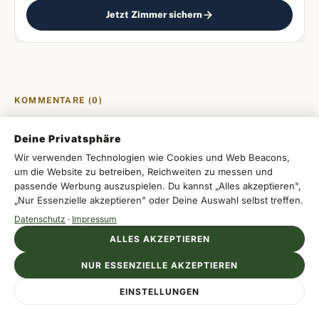
Jetzt Zimmer sichern
KOMMENTARE (0)
Deine Privatsphäre
Wir verwenden Technologien wie Cookies und Web Beacons,
um die Website zu betreiben, Reichweiten zu messen und
Melde dich an, um einen Kommentar zu
passende Werbung auszuspielen. Du kannst „Alles akzeptieren",
hinterlassen.
„Nur Essenzielle akzeptieren" oder Deine Auswahl selbst treffen.
Datenschutz
·
Impressum
ALLES AKZEPTIEREN
Mit Apple
NUR ESSENZIELLE AKZEPTIEREN
Anzeige
Mit Google
EINSTELLUNGEN
IBEROSTAR
Jetzt Resort entdecken
Urlaub direkt am Wasser buchen