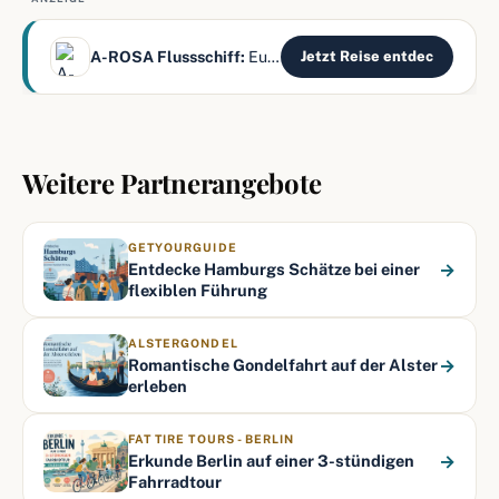
A-ROSA Flussschiff:
Europas Flüsse – alles inklusive
Jetzt Reise entdec
Weitere Partnerangebote
GETYOURGUIDE
→
Entdecke Hamburgs Schätze bei einer
flexiblen Führung
ALSTERGONDEL
→
Romantische Gondelfahrt auf der Alster
erleben
FAT TIRE TOURS - BERLIN
→
Erkunde Berlin auf einer 3-stündigen
Fahrradtour