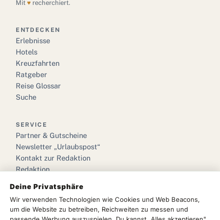
Mit
♥
recherchiert.
ENTDECKEN
Erlebnisse
Hotels
Kreuzfahrten
Ratgeber
Reise Glossar
Suche
SERVICE
Partner & Gutscheine
Newsletter „Urlaubspost“
Kontakt zur Redaktion
Redaktion
Deine Privatsphäre
RECHTLICHES
Wir verwenden Technologien wie Cookies und Web Beacons,
Impressum
um die Website zu betreiben, Reichweiten zu messen und
Datenschutz
passende Werbung auszuspielen. Du kannst „Alles akzeptieren",