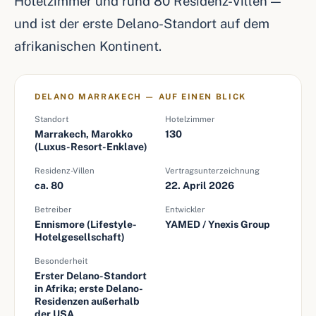
Hotelzimmer und rund 80 Residenz-Villen —
und ist der erste Delano-Standort auf dem
afrikanischen Kontinent.
DELANO MARRAKECH — AUF EINEN BLICK
Standort
Hotelzimmer
Marrakech, Marokko
130
(Luxus-Resort-Enklave)
Residenz-Villen
Vertragsunterzeichnung
ca. 80
22. April 2026
Betreiber
Entwickler
Ennismore (Lifestyle-
YAMED / Ynexis Group
Hotelgesellschaft)
Besonderheit
Erster Delano-Standort
in Afrika; erste Delano-
Residenzen außerhalb
der USA