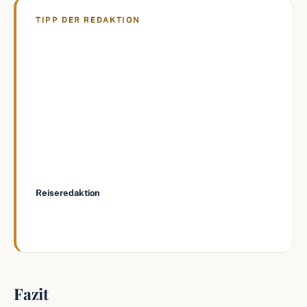
TIPP DER REDAKTION
Wer die Wahl hat, bucht einen Sitzplatz über
dem Gang in der vorderen Bushälfte. Dort
ist die Fahrt am ruhigsten, man steigt
schneller aus, und bei Reiseübelkeit hilft der
Blick nach vorne. Fensterplätze weit hinten
schaukeln dagegen am stärksten.
—
Reiseredaktion
, we love urlaub
Fazit