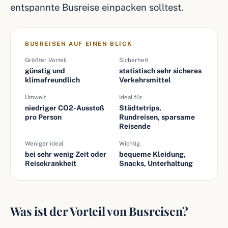
entspannte Busreise einpacken solltest.
BUSREISEN AUF EINEN BLICK
Größter Vorteil
Sicherheit
günstig und
statistisch sehr sicheres
klimafreundlich
Verkehrsmittel
Umwelt
Ideal für
niedriger CO2-Ausstoß
Städtetrips,
pro Person
Rundreisen, sparsame
Reisende
Weniger ideal
Wichtig
bei sehr wenig Zeit oder
bequeme Kleidung,
Reisekrankheit
Snacks, Unterhaltung
Was ist der Vorteil von Busreisen?