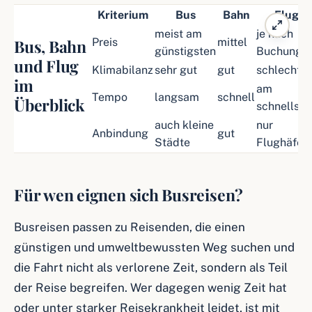
Kriterium
Bus
Bahn
Flug
meist am
je nach
Bus, Bahn
Preis
mittel
günstigsten
Buchung
und Flug
Klimabilanz
sehr gut
gut
schlecht
im
am
Tempo
langsam
schnell
Überblick
schnellste
auch kleine
nur
Anbindung
gut
Städte
Flughäfen
Für wen eignen sich Busreisen?
Busreisen passen zu Reisenden, die einen
günstigen und umweltbewussten Weg suchen und
die Fahrt nicht als verlorene Zeit, sondern als Teil
der Reise begreifen. Wer dagegen wenig Zeit hat
oder unter starker Reisekrankheit leidet, ist mit