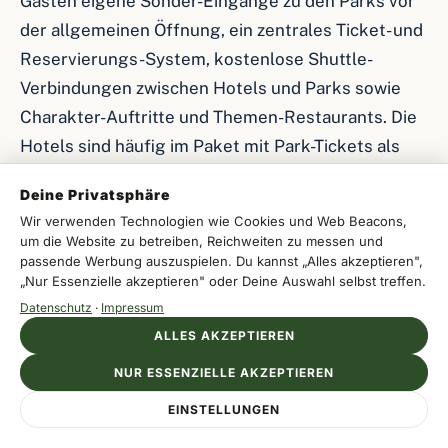
Gästen eigene Sonder-Eingänge zu den Parks vor
der allgemeinen Öffnung, ein zentrales Ticket- und
Reservierungs-System, kostenlose Shuttle-
Verbindungen zwischen Hotels und Parks sowie
Charakter-Auftritte und Themen-Restaurants. Die
Hotels sind häufig im Paket mit Park-Tickets als
Pauschal-Aufenthalt buchbar und dann deutlich
Deine Privatsphäre
günstiger als die Einzel-Buchung. Die häufig
Wir verwenden Technologien wie Cookies und Web Beacons,
britischen, niederländischen und französischen
um die Website zu betreiben, Reichweiten zu messen und
Familien-Gäste mit kleinen Kindern bilden die
passende Werbung auszuspielen. Du kannst „Alles akzeptieren",
„Nur Essenzielle akzeptieren" oder Deine Auswahl selbst treffen.
größte Käufer-Gruppe.
Datenschutz
·
Impressum
ALLES AKZEPTIEREN
PortAventura Hotel und Hotel Caribe
NUR ESSENZIELLE AKZEPTIEREN
Das PortAventura Hotel ist das ursprüngliche
Anzeige
EINSTELLUNGEN
HOTEL LAS ISLAS
Flaggschiff der Anlage — ein 4-Sterne-Haus mit
Jetzt Aufenthalt sichern
Wo Charakter auf Komfort trifft
500 Zimmern im Stil eines katalanischen