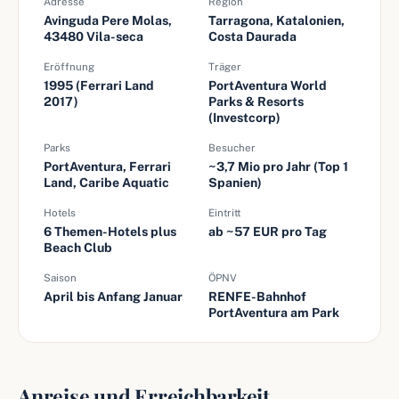
Adresse
Region
Avinguda Pere Molas,
Tarragona, Katalonien,
43480 Vila-seca
Costa Daurada
Eröffnung
Träger
1995 (Ferrari Land
PortAventura World
2017)
Parks & Resorts
(Investcorp)
Parks
Besucher
PortAventura, Ferrari
~3,7 Mio pro Jahr (Top 1
Land, Caribe Aquatic
Spanien)
Hotels
Eintritt
6 Themen-Hotels plus
ab ~57 EUR pro Tag
Beach Club
Saison
ÖPNV
April bis Anfang Januar
RENFE-Bahnhof
PortAventura am Park
Anreise und Erreichbarkeit