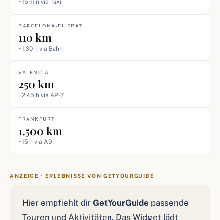
~15 min via Taxi
BARCELONA-EL PRAT
110 km
~1:30 h via Bahn
VALENCIA
250 km
~2:45 h via AP-7
FRANKFURT
1.500 km
~15 h via A9
ANZEIGE · ERLEBNISSE VON GETYOURGUIDE
Hier empfiehlt dir
GetYourGuide
passende
Touren und Aktivitäten. Das Widget lädt