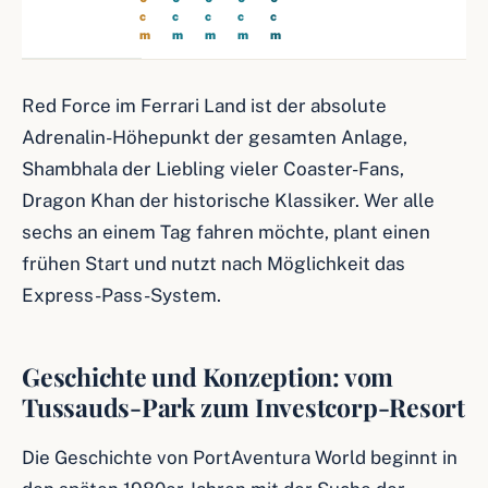
c
c
c
c
c
c
m
m
m
m
m
m
Red Force im Ferrari Land ist der absolute
Adrenalin-Höhepunkt der gesamten Anlage,
Shambhala der Liebling vieler Coaster-Fans,
Dragon Khan der historische Klassiker. Wer alle
sechs an einem Tag fahren möchte, plant einen
frühen Start und nutzt nach Möglichkeit das
Express-Pass-System.
Geschichte und Konzeption: vom
Tussauds-Park zum Investcorp-Resort
Die Geschichte von PortAventura World beginnt in