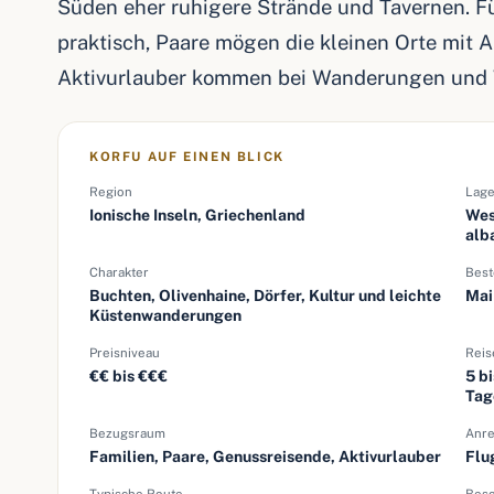
Süden eher ruhigere Strände und Tavernen. Fü
praktisch, Paare mögen die kleinen Orte mit
Aktivurlauber kommen bei Wanderungen und W
KORFU AUF EINEN BLICK
Region
Lag
Ionische Inseln, Griechenland
Wes
alb
Charakter
Best
Buchten, Olivenhaine, Dörfer, Kultur und leichte
Mai
Küstenwanderungen
Preisniveau
Reis
€€ bis €€€
5 b
Tag
Bezugsraum
Anre
Familien, Paare, Genussreisende, Aktivurlauber
Flu