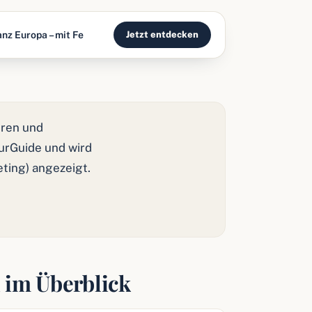
nz Europa – mit Fe
Jetzt entdecken
ren und
ourGuide und wird
eting) angezeigt.
 im Überblick