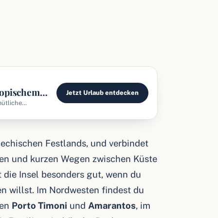
ropischem
Jetzt Urlaub entdecken
ütliche
aare & Gruppen. J
riechischen Festlands, und verbindet
inen und kurzen Wegen zwischen Küste
 die Insel besonders gut, wenn du
n willst. Im Nordwesten findest du
gen
Porto Timoni
und
Amarantos
, im