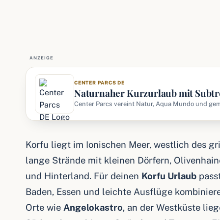
ANZEIGE
CENTER PARCS DE
Naturnaher Kurzurlaub mit Subt
Schwimmbad & Waldflair
Center Parcs vereint Natur, Aqua Mundo und gem
Ferienhäuser an einem Ort — ideal für Familien, P
Korfu liegt im Ionischen Meer, westlich des g
lange Strände mit kleinen Dörfern, Olivenha
und Hinterland. Für deinen
Korfu Urlaub
passt
Baden, Essen und leichte Ausflüge kombiniere
Orte wie
Angelokastro
, an der Westküste lie