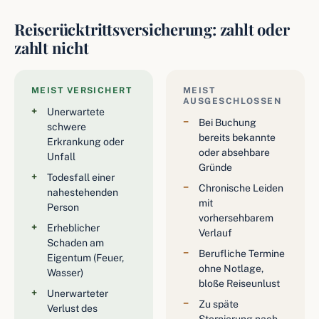
Reiserücktrittsversicherung: zahlt oder
zahlt nicht
MEIST VERSICHERT
MEIST
AUSGESCHLOSSEN
Unerwartete
Bei Buchung
schwere
bereits bekannte
Erkrankung oder
oder absehbare
Unfall
Gründe
Todesfall einer
Chronische Leiden
nahestehenden
mit
Person
vorhersehbarem
Erheblicher
Verlauf
Schaden am
Berufliche Termine
Eigentum (Feuer,
ohne Notlage,
Wasser)
bloße Reiseunlust
Unerwarteter
Zu späte
Verlust des