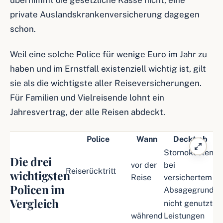
übernimmt die gesetzliche Kasse nicht, eine
private Auslandskrankenversicherung dagegen
schon.
Weil eine solche Police für wenige Euro im Jahr zu
haben und im Ernstfall existenziell wichtig ist, gilt
sie als die wichtigste aller Reiseversicherungen.
Für Familien und Vielreisende lohnt ein
Jahresvertrag, der alle Reisen abdeckt.
Police
Wann
Deckt ab
Stornokosten
Die drei
vor der
bei
Reiserücktritt
wichtigsten
Reise
versichertem
Policen im
Absagegrund
Vergleich
nicht genutzte
während
Leistungen