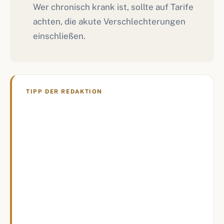
Wer chronisch krank ist, sollte auf Tarife
achten, die akute Verschlechterungen
einschließen.
TIPP DER REDAKTION
Wer die Reiserücktrittsversicherung erst
kurz vor der Abreise abschließt, geht ein
Risiko ein: Viele Tarife verlangen den
Abschluss innerhalb weniger Tage nach der
Buchung, sonst gilt eine Wartezeit. Am
besten die Police direkt mit der Reise
buchen.
—