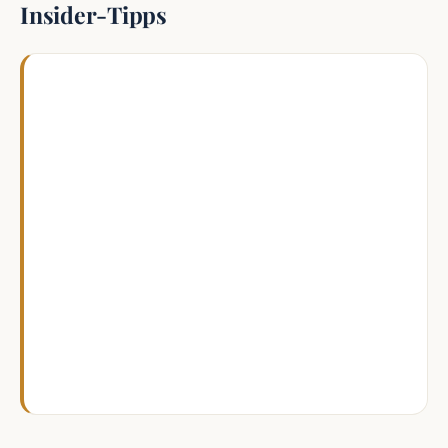
Insider-Tipps
Ich prüfe Urlaub immer zuerst auf
Feiertage, dann auf Brückentage und erst
danach auf das eigentliche Reiseziel. So
spare ich oft einen ganzen Urlaubstag. Für
lange Reisen plane ich gern den Montag als
Starttag, weil das die Woche sauber macht
und Rückflüge am Sonntag oft stressiger
sind. Wer Teilzeit arbeitet, sollte sich die
Zählweise einmal schriftlich bestätigen
lassen. Das spart später viel Hin und Her.