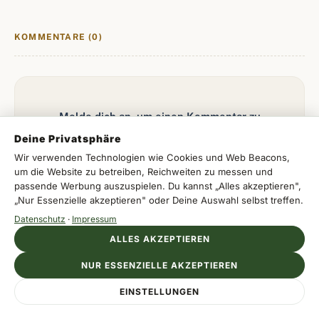
KOMMENTARE (0)
Melde dich an, um einen Kommentar zu
hinterlassen.
Deine Privatsphäre
Wir verwenden Technologien wie Cookies und Web Beacons,
um die Website zu betreiben, Reichweiten zu messen und
passende Werbung auszuspielen. Du kannst „Alles akzeptieren",
Mit Apple
„Nur Essenzielle akzeptieren" oder Deine Auswahl selbst treffen.
Datenschutz
·
Impressum
Mit Google
ALLES AKZEPTIEREN
Mit E-Mail
NUR ESSENZIELLE AKZEPTIEREN
Anzeige
EINSTELLUNGEN
IBEROSTAR
Jetzt Resort entdecken
Urlaub direkt am Wasser buchen