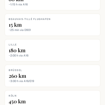
~1:15 h via A16
BEAUVAIS-TILLÉ FLUGHAFEN
15 km
~25 min via D901
LILLE
180 km
~2:00 h via A16
BRÜSSEL
260 km
~3:00 h via A16/E19
KÖLN
450 km