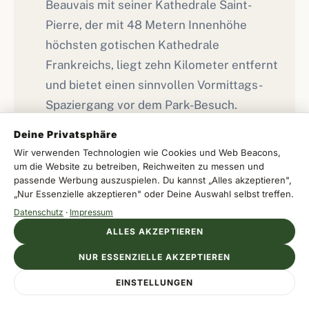
Beauvais mit seiner Kathedrale Saint-
Pierre, der mit 48 Metern Innenhöhe
höchsten gotischen Kathedrale
Frankreichs, liegt zehn Kilometer entfernt
und bietet einen sinnvollen Vormittags-
Spaziergang vor dem Park-Besuch.
Restaurants in der Altstadt sind günstiger
Deine Privatsphäre
als im Park.
Wir verwenden Technologien wie Cookies und Web Beacons,
um die Website zu betreiben, Reichweiten zu messen und
passende Werbung auszuspielen. Du kannst „Alles akzeptieren",
„Nur Essenzielle akzeptieren" oder Deine Auswahl selbst treffen.
Verpflegung mitbringen
Datenschutz
·
Impressum
Der Park hat mehrere Snack-Stände und
ALLES AKZEPTIEREN
ein größeres Restaurant im Western-
NUR ESSENZIELLE AKZEPTIEREN
Bereich, die Preise sind moderat aber das
Anzeige
Angebot begrenzt auf Burger, Pommes
EINSTELLUNGEN
MILLENNIUM HOTELS
Jetzt direkt buchen
Beste Lage, bester Preis
und Crêpes. Wer auf vegetarische oder