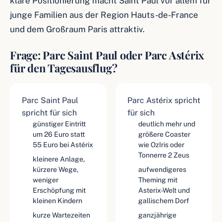
klare Positionierung macht Saint Paul vor allem für
junge Familien aus der Region Hauts-de-France
und dem Großraum Paris attraktiv.
Frage: Parc Saint Paul oder Parc Astérix
für den Tagesausflug?
Parc Saint Paul
Parc Astérix spricht
spricht für sich
für sich
günstiger Eintritt
deutlich mehr und
um 26 Euro statt
größere Coaster
55 Euro bei Astérix
wie OzIris oder
Tonnerre 2 Zeus
kleinere Anlage,
kürzere Wege,
aufwendigeres
weniger
Theming mit
Erschöpfung mit
Asterix-Welt und
kleinen Kindern
gallischem Dorf
kurze Wartezeiten
ganzjährige