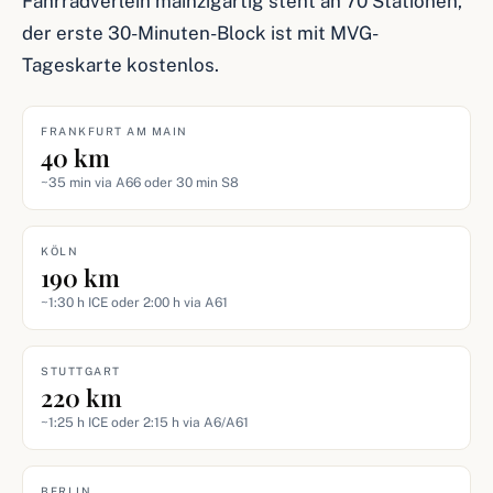
Fahrradverleih mainzigartig steht an 70 Stationen,
der erste 30-Minuten-Block ist mit MVG-
Tageskarte kostenlos.
FRANKFURT AM MAIN
40 km
~35 min via A66 oder 30 min S8
KÖLN
190 km
~1:30 h ICE oder 2:00 h via A61
STUTTGART
220 km
~1:25 h ICE oder 2:15 h via A6/A61
BERLIN