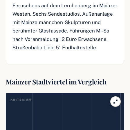
Fernsehens auf dem Lerchenberg im Mainzer
Westen. Sechs Sendestudios, Außenanlage
mit Mainzelmännchen-Skulpturen und
berühmter Glasfassade. Führungen Mi-Sa
nach Voranmeldung 12 Euro Erwachsene.
Straßenbahn Linie 51 Endhaltestelle.
Mainzer Stadtviertel im Vergleich
KRITERIUM
Charakte
Hotelprei
r
s
h
is
Doppelzi
t
g
m
mmer
o
r
o
f
ri
ü
g
d
a