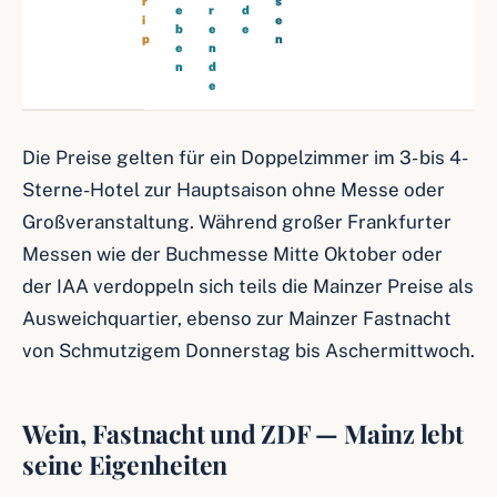
r
s
e
r
d
i
e
b
e
e
p
n
e
n
n
d
e
Die Preise gelten für ein Doppelzimmer im 3- bis 4-
Sterne-Hotel zur Hauptsaison ohne Messe oder
Großveranstaltung. Während großer Frankfurter
Messen wie der Buchmesse Mitte Oktober oder
der IAA verdoppeln sich teils die Mainzer Preise als
Ausweichquartier, ebenso zur Mainzer Fastnacht
von Schmutzigem Donnerstag bis Aschermittwoch.
Wein, Fastnacht und ZDF — Mainz lebt
seine Eigenheiten