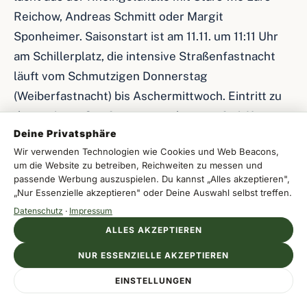
Reichow, Andreas Schmitt oder Margit
Sponheimer. Saisonstart ist am 11.11. um 11:11 Uhr
am Schillerplatz, die intensive Straßenfastnacht
läuft vom Schmutzigen Donnerstag
(Weiberfastnacht) bis Aschermittwoch. Eintritt zu
den meisten Straßenveranstaltungen frei, Karten
Deine Privatsphäre
für die großen Saalsitzungen zwischen 25 und 80
Wir verwenden Technologien wie Cookies und Web Beacons,
Euro.
um die Website zu betreiben, Reichweiten zu messen und
passende Werbung auszuspielen. Du kannst „Alles akzeptieren",
ZDF-Sendezentrum auf dem Lerchenberg
„Nur Essenzielle akzeptieren" oder Deine Auswahl selbst treffen.
Datenschutz
·
Impressum
Das Zweite Deutsche Fernsehen ZDF sendet seit
ALLES AKZEPTIEREN
1963 aus dem Mainzer Sendezentrum auf dem
NUR ESSENZIELLE AKZEPTIEREN
Lerchenberg im Stadtwesten. Die markante
Anzeige
Glasarchitektur mit dem 1984 errichteten
EINSTELLUNGEN
IBEROSTAR
Jetzt Resort entdecken
Urlaub direkt am Wasser buchen
Sendezentrum II umfasst sechs große Studios für