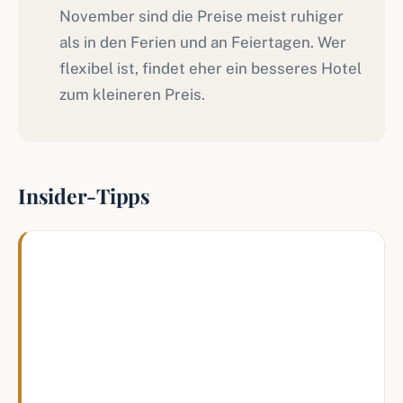
November sind die Preise meist ruhiger
als in den Ferien und an Feiertagen. Wer
flexibel ist, findet eher ein besseres Hotel
zum kleineren Preis.
Insider-Tipps
Ich würde für einen ersten Aufenthalt oft
nicht sofort das teuerste Hotel nehmen. Das
Disneyland Hotel ist toll, aber viele Familien
sind mit Newport Bay Club oder Sequoia
Lodge am Ende entspannter unterwegs, weil
Preis und Lage besser zusammenpassen.