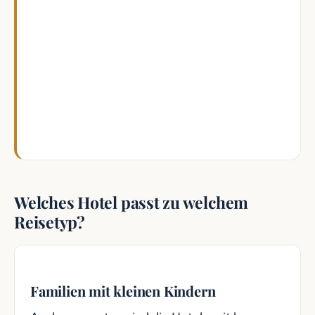
Wenn Du nur zwei Nächte bleibst, lohnt sich
die Nähe zum Park mehr als ein großes
Themenzimmer. Und wenn Du mit
Teenagern reist, kann Hotel New York das
stimmigere Paket sein als ein klassisches
Märchenhotel.
Welches Hotel passt zu welchem
Reisetyp?
Familien mit kleinen Kindern