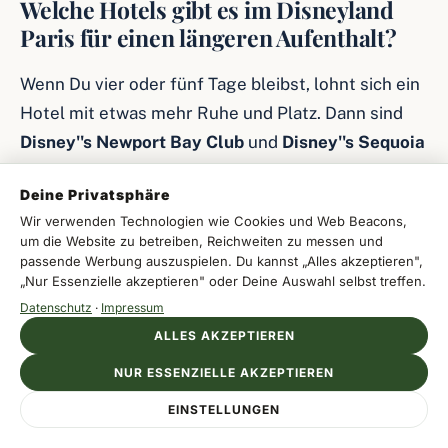
Welche Hotels gibt es im Disneyland
Paris für einen längeren Aufenthalt?
Wenn Du vier oder fünf Tage bleibst, lohnt sich ein
Hotel mit etwas mehr Ruhe und Platz. Dann sind
Disney''s Newport Bay Club
und
Disney''s Sequoia
Lodge
oft besonders interessant. Wer mit Auto
Deine Privatsphäre
und Gepäck kommt, kann auch die
Davy Crockett
Wir verwenden Technologien wie Cookies und Web Beacons,
Ranch
in Betracht ziehen, vor allem mit Kindern
um die Website zu betreiben, Reichweiten zu messen und
und mehreren Reisenden. Für einen sehr kurzen
passende Werbung auszuspielen. Du kannst „Alles akzeptieren",
„Nur Essenzielle akzeptieren" oder Deine Auswahl selbst treffen.
Aufenthalt bleibt das
Disneyland Hotel
die
Datenschutz
·
Impressum
bequemste, aber auch teuerste Lösung.
ALLES AKZEPTIEREN
NUR ESSENZIELLE AKZEPTIEREN
Was kostet ein Hotel im Disneyland
Anzeige
EINSTELLUNGEN
Paris ungefähr?
ATZAVARA HOTEL & SPA
Jetzt Auszeit buchen
Hotel & Spa aus einem Guss