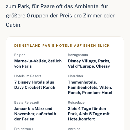
zum Park, für Paare oft das Ambiente, für
größere Gruppen der Preis pro Zimmer oder
Cabin.
DISNEYLAND PARIS HOTELS AUF EINEN BLICK
Region
Bezugsraum
Marne-la-Vallée, östlich
Disney Village, Parks,
von Paris
Val d''Europe, Chessy
Hotels im Resort
Charakter
7 Disney Hotels plus
Themenhotels,
Davy Crockett Ranch
Familienhotels, Villen,
Ranch, Premium-Hotel
Beste Reisezeit
Reisedauer
Januar bis März und
2 bis 4 Tage für den
November, außerhalb
Park, 4 bis 5 Tage mit
der Ferien
Hotelkomfort
Preisniveau
Anreise