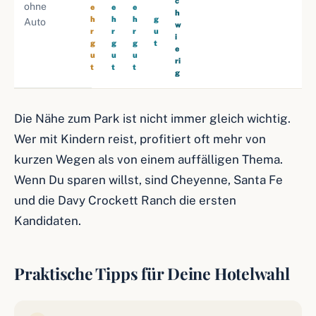
c
ohne
e
e
e
h
h
h
h
g
Auto
w
r
r
r
u
i
g
g
g
t
e
u
u
u
ri
t
t
t
g
Die Nähe zum Park ist nicht immer gleich wichtig.
Wer mit Kindern reist, profitiert oft mehr von
kurzen Wegen als von einem auffälligen Thema.
Wenn Du sparen willst, sind Cheyenne, Santa Fe
und die Davy Crockett Ranch die ersten
Kandidaten.
Praktische Tipps für Deine Hotelwahl