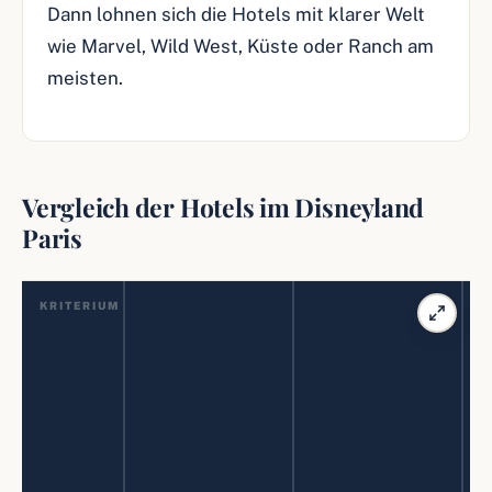
Dann lohnen sich die Hotels mit klarer Welt
wie Marvel, Wild West, Küste oder Ranch am
meisten.
Vergleich der Hotels im Disneyland
Paris
KRITERIUM
Lage
Preis
n
n
s
a
o
d