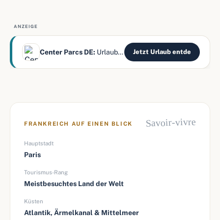
ANZEIGE
Center Parcs DE:
Urlaub mitten im Wald erleben
Jetzt Urlaub entde
Savoir-vivre
FRANKREICH AUF EINEN BLICK
Hauptstadt
Paris
Tourismus-Rang
Meistbesuchtes Land der Welt
Küsten
Atlantik, Ärmelkanal & Mittelmeer