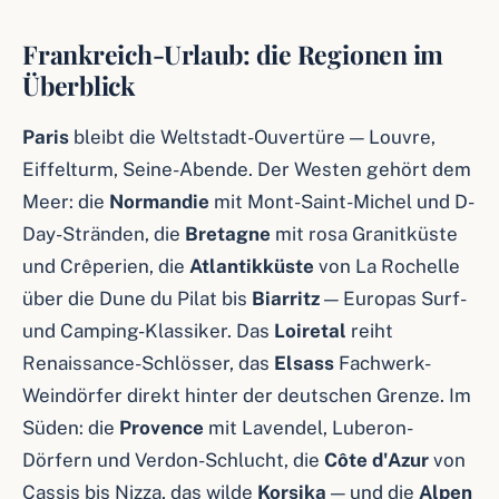
Frankreich-Urlaub: die Regionen im
Überblick
Paris
bleibt die Weltstadt-Ouvertüre — Louvre,
Eiffelturm, Seine-Abende. Der Westen gehört dem
Meer: die
Normandie
mit Mont-Saint-Michel und D-
Day-Stränden, die
Bretagne
mit rosa Granitküste
und Crêperien, die
Atlantikküste
von La Rochelle
über die Dune du Pilat bis
Biarritz
— Europas Surf-
und Camping-Klassiker. Das
Loiretal
reiht
Renaissance-Schlösser, das
Elsass
Fachwerk-
Weindörfer direkt hinter der deutschen Grenze. Im
Süden: die
Provence
mit Lavendel, Luberon-
Dörfern und Verdon-Schlucht, die
Côte d'Azur
von
Cassis bis Nizza, das wilde
Korsika
— und die
Alpen