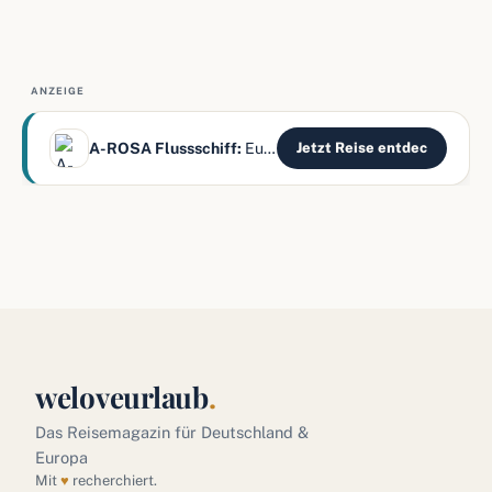
ANZEIGE
A-ROSA Flussschiff:
Europas Flüsse – alles inklusive
Jetzt Reise entdec
weloveurlaub
.
Das Reisemagazin für Deutschland &
Europa
Mit
♥
recherchiert.