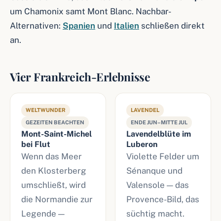
um Chamonix samt Mont Blanc. Nachbar-
Alternativen:
Spanien
und
Italien
schließen direkt
an.
Vier Frankreich-Erlebnisse
WELTWUNDER
LAVENDEL
GEZEITEN BEACHTEN
ENDE JUN–MITTE JUL
Mont-Saint-Michel
Lavendelblüte im
bei Flut
Luberon
Wenn das Meer
Violette Felder um
den Klosterberg
Sénanque und
umschließt, wird
Valensole — das
die Normandie zur
Provence-Bild, das
Legende —
süchtig macht.