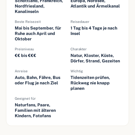
Schottland, Frankreich,
Europa, Nordsee,
Nordfriesland,
Atlantik und Ärmelkanal
Kanalinseln
Beste Reisezeit
Reisedauer
Mai bis September, für
1 Tag bis 4 Tage je nach
Ruhe auch April und
Insel
Oktober
Preisniveau
Charakter
€€ bis €€€
Natur, Kloster, Küste,
Dörfer, Strand, Gezeiten
Anreise
Wichtig
Auto, Bahn, Fähre, Bus
Tidenzeiten prüfen,
oder Flug je nach Ziel
Rückweg nie knapp
planen
Geeignet für
Naturfans, Paare,
Familien mit älteren
Kindern, Fotofans