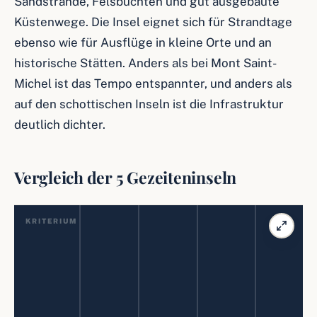
Sandstrände, Felsbuchten und gut ausgebaute
Küstenwege. Die Insel eignet sich für Strandtage
ebenso wie für Ausflüge in kleine Orte und an
historische Stätten. Anders als bei Mont Saint-
Michel ist das Tempo entspannter, und anders als
auf den schottischen Inseln ist die Infrastruktur
deutlich dichter.
Vergleich der 5 Gezeiteninseln
KRITERIUM
Besuchst
Weg zu
yp
Fuß
L
ä
n
g
e
J