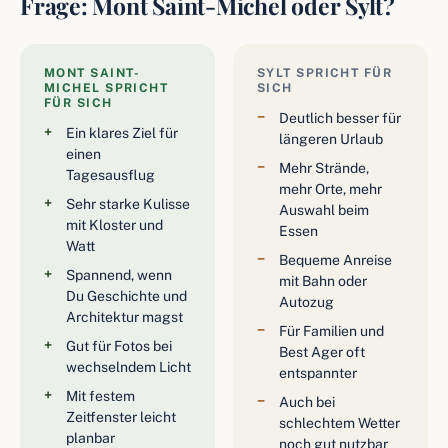
Frage: Mont Saint-Michel oder Sylt?
MONT SAINT-
SYLT SPRICHT FÜR
MICHEL SPRICHT
SICH
FÜR SICH
Deutlich besser für
Ein klares Ziel für
längeren Urlaub
einen
Mehr Strände,
Tagesausflug
mehr Orte, mehr
Sehr starke Kulisse
Auswahl beim
mit Kloster und
Essen
Watt
Bequeme Anreise
Spannend, wenn
mit Bahn oder
Du Geschichte und
Autozug
Architektur magst
Für Familien und
Gut für Fotos bei
Best Ager oft
wechselndem Licht
entspannter
Mit festem
Auch bei
Zeitfenster leicht
schlechtem Wetter
planbar
noch gut nutzbar