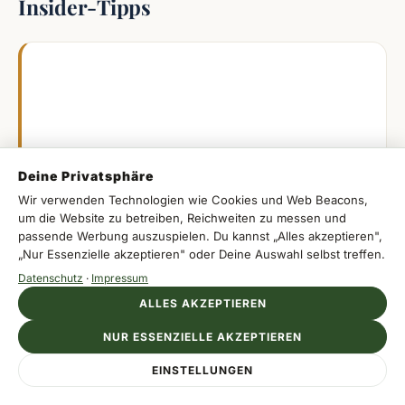
Insider-Tipps
Wenn ich nur einen halben Tag für Mont
Saint-Michel hätte, würde ich den frühesten
oder den spätesten Slot nehmen. Dann
bekommst Du mehr Ruhe auf den Wegen
Deine Privatsphäre
und bessere Fotos. Für Sylt würde ich im
Wir verwenden Technologien wie Cookies und Web Beacons,
Frühjahr anreisen, weil die Strände dann
um die Website zu betreiben, Reichweiten zu messen und
leerer sind und Du nicht jeden
passende Werbung auszuspielen. Du kannst „Alles akzeptieren",
„Nur Essenzielle akzeptieren" oder Deine Auswahl selbst treffen.
Restauranttisch vorbuchen musst. Gigha und
Datenschutz
·
Impressum
Eigg sind dagegen genau richtig, wenn Du
ALLES AKZEPTIEREN
keine Liste abhaken willst, sondern einfach
zu Fuß gehen möchtest.
NUR ESSENZIELLE AKZEPTIEREN
Anzeige
EINSTELLUNGEN
AZUL IXTAPA
Jetzt Urlaub entdecken
Urlaub ohne Kompromisse in Ixtapa