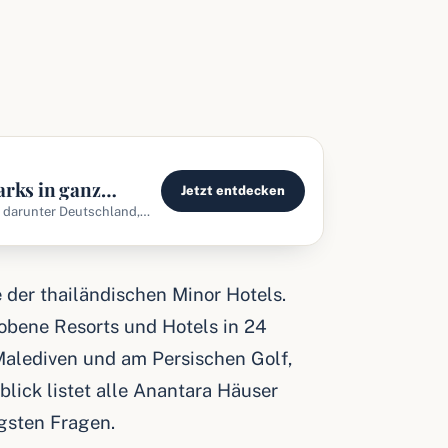
arks in ganz
Jetzt entdecken
ets
, darunter Deutschland,
 der thailändischen Minor Hotels.
bene Resorts und Hotels in 24
Malediven und am Persischen Golf,
blick listet alle Anantara Häuser
igsten Fragen.