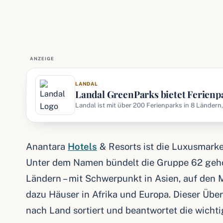
ANZEIGE
LANDAL
Landal GreenParks bietet Ferienp
Europa – mit Ferienhäusern, Chal
Landal ist mit über 200 Ferienparks in 8 Ländern
Österreich, Belgien, Tschechien, Niederlande, Dä
Anantara
Hotels
& Resorts ist die Luxusmarke
Unter dem Namen bündelt die Gruppe 62 geho
Ländern – mit Schwerpunkt in Asien, auf den 
dazu Häuser in Afrika und Europa. Dieser Über
nach Land sortiert und beantwortet die wicht