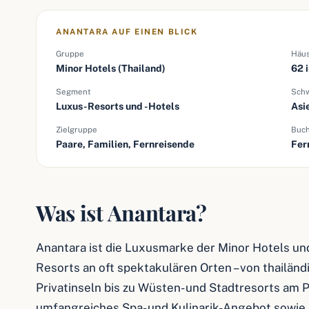
ANANTARA AUF EINEN BLICK
Gruppe
Häu
Minor Hotels (Thailand)
62 
Segment
Sch
Luxus-Resorts und -Hotels
Asi
Zielgruppe
Buc
Paare, Familien, Fernreisende
Fer
Was ist Anantara?
Anantara ist die Luxusmarke der Minor Hotels un
Resorts an oft spektakulären Orten – von thailän
Privatinseln bis zu Wüsten- und Stadtresorts am 
umfangreiches Spa- und Kulinarik-Angebot sowie e