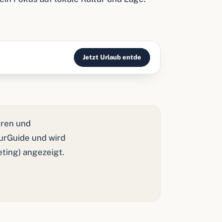
Jetzt Urlaub entde
ren und
ourGuide und wird
eting) angezeigt.