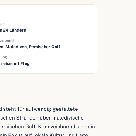
ser
in 24 Ländern
werpunkt
en, Malediven, Persischer Golf
hung
nreise mit Flug
d steht für aufwendig gestaltete
dischen Stränden über maledivische
Persischen Golf. Kennzeichnend sind ein
in Fokus auf lokale Kultur und Lage.