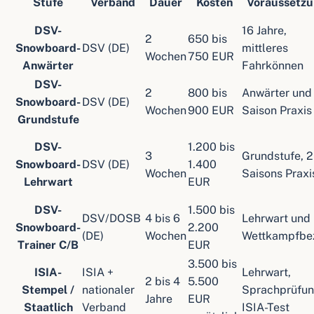
Stufe
Verband
Dauer
Kosten
Voraussetz
DSV-
16 Jahre,
2
650 bis
Snowboard-
DSV (DE)
mittleres
Wochen
750 EUR
Anwärter
Fahrkönnen
DSV-
2
800 bis
Anwärter und
Snowboard-
DSV (DE)
Wochen
900 EUR
Saison Praxis
Grundstufe
DSV-
1.200 bis
3
Grundstufe, 2
Snowboard-
DSV (DE)
1.400
Wochen
Saisons Praxi
Lehrwart
EUR
DSV-
1.500 bis
DSV/DOSB
4 bis 6
Lehrwart und
Snowboard-
2.200
(DE)
Wochen
Wettkampfbe
Trainer C/B
EUR
3.500 bis
ISIA-
ISIA +
Lehrwart,
2 bis 4
5.500
Stempel /
nationaler
Sprachprüfun
Jahre
EUR
Staatlich
Verband
ISIA-Test