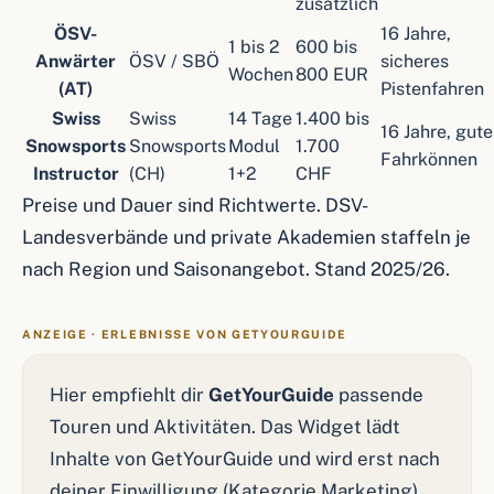
zusätzlich
ÖSV-
16 Jahre,
1 bis 2
600 bis
Anwärter
ÖSV / SBÖ
sicheres
Wochen
800 EUR
(AT)
Pistenfahren
Swiss
Swiss
14 Tage
1.400 bis
16 Jahre, gute
Snowsports
Snowsports
Modul
1.700
Fahrkönnen
Instructor
(CH)
1+2
CHF
Preise und Dauer sind Richtwerte. DSV-
Landesverbände und private Akademien staffeln je
nach Region und Saisonangebot. Stand 2025/26.
ANZEIGE · ERLEBNISSE VON GETYOURGUIDE
Hier empfiehlt dir
GetYourGuide
passende
Touren und Aktivitäten. Das Widget lädt
Inhalte von GetYourGuide und wird erst nach
deiner Einwilligung (Kategorie Marketing)