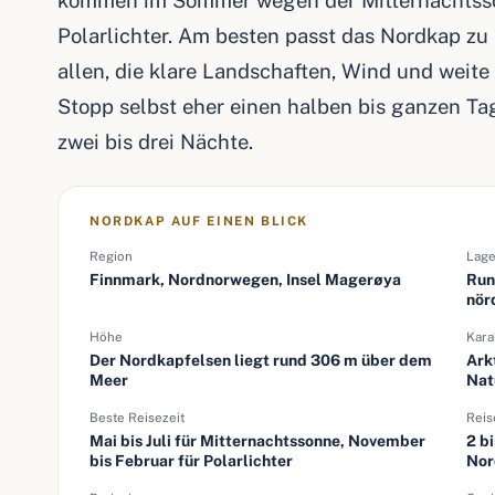
kommen im Sommer wegen der Mitternachtsso
Polarlichter. Am besten passt das Nordkap z
allen, die klare Landschaften, Wind und weite
Stopp selbst eher einen halben bis ganzen Tag
zwei bis drei Nächte.
NORDKAP AUF EINEN BLICK
Region
Lag
Finnmark, Nordnorwegen, Insel Magerøya
Run
nör
Höhe
Kara
Der Nordkapfelsen liegt rund 306 m über dem
Ark
Meer
Nat
Beste Reisezeit
Reis
Mai bis Juli für Mitternachtssonne, November
2 bi
bis Februar für Polarlichter
Nor