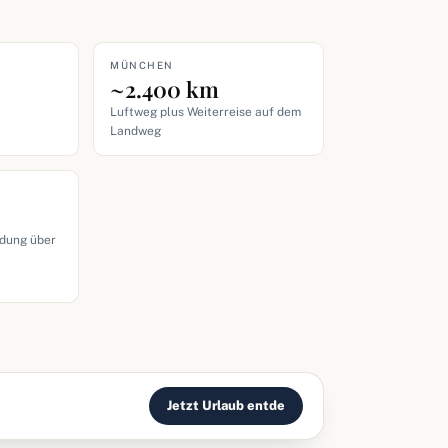
MÜNCHEN
~2.400 km
Luftweg plus Weiterreise auf dem
Landweg
ndung über
Jetzt Urlaub entde