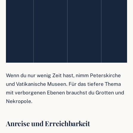
i
a
ic
m
n
e
m
m
k
-
d
k
e
E
e
B
A
t
l
i
t
e
n
u
d
n
s
k
r,
u
g
u
o
K
n
a
c
m
u
g
n
h
m
n
g
e
s
n
t
Wenn du nur wenig Zeit hast, nimm Peterskirche
und Vatikanische Museen. Für das tiefere Thema
mit verborgenen Ebenen brauchst du Grotten und
Nekropole.
Anreise und Erreichbarkeit