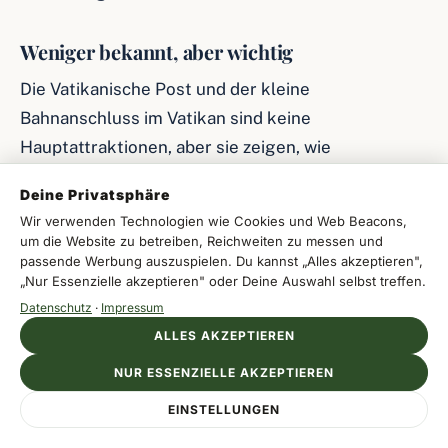
Weniger bekannt, aber wichtig
Die Vatikanische Post und der kleine
Bahnanschluss im Vatikan sind keine
Hauptattraktionen, aber sie zeigen, wie
eigenständig der Staat organisiert ist. Gerade
Deine Privatsphäre
solche Details machen den Ort greifbar, wenn du
Wir verwenden Technologien wie Cookies und Web Beacons,
das Thema Hinter den Kulissen magst.
um die Website zu betreiben, Reichweiten zu messen und
passende Werbung auszuspielen. Du kannst „Alles akzeptieren",
Frage: Museen zuerst oder Peterskirche
„Nur Essenzielle akzeptieren" oder Deine Auswahl selbst treffen.
zuerst?
Datenschutz
·
Impressum
ALLES AKZEPTIEREN
MUSEEN ZUERST
NUR ESSENZIELLE AKZEPTIEREN
PETERSKIRCHE
SPRICHT FÜR SICH
ZUERST SPRICHT
Anzeige
FÜR SICH
EINSTELLUNGEN
ATTITUDE HOSPITALITY MANAGEMENT LTD
Du gehst mit mehr
Jetzt Beratung sichern
Hospitality-Expertise auf Topniveau
Du steigst direkt
Energie in die