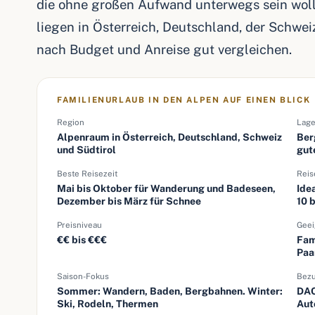
die ohne großen Aufwand unterwegs sein wollen
liegen in Österreich, Deutschland, der Schweiz
nach Budget und Anreise gut vergleichen.
FAMILIENURLAUB IN DEN ALPEN AUF EINEN BLICK
Region
Lag
Alpenraum in Österreich, Deutschland, Schweiz
Ber
und Südtirol
gut
Beste Reisezeit
Reis
Mai bis Oktober für Wanderung und Badeseen,
Ide
Dezember bis März für Schnee
10 
Preisniveau
Geei
€€ bis €€€
Fam
Paa
Saison-Fokus
Bez
Sommer: Wandern, Baden, Bergbahnen. Winter:
DAC
Ski, Rodeln, Thermen
Aut