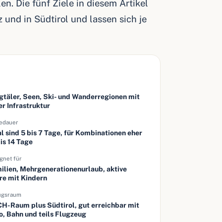
. Die fünf Ziele in diesem Artikel
 und in Südtirol und lassen sich je
e
gtäler, Seen, Ski- und Wanderregionen mit
er Infrastruktur
edauer
al sind 5 bis 7 Tage, für Kombinationen eher
bis 14 Tage
gnet für
ilien, Mehrgenerationenurlaub, aktive
re mit Kindern
ugsraum
H-Raum plus Südtirol, gut erreichbar mit
o, Bahn und teils Flugzeug