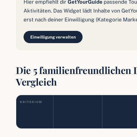
Hier empfiehlt dir
GetYourGuide
passende Tou
Aktivitäten. Das Widget lädt Inhalte von GetY
erst nach deiner Einwilligung (Kategorie Mark
Einwilligung verwalten
Die 5 familienfreundlichen 
Vergleich
KRITERIUM
Viele
Stärke für
Beste Saison
Ausflugsziele,
Familien
Tirol
Salzburg
Bergbahnen und
Badeseen