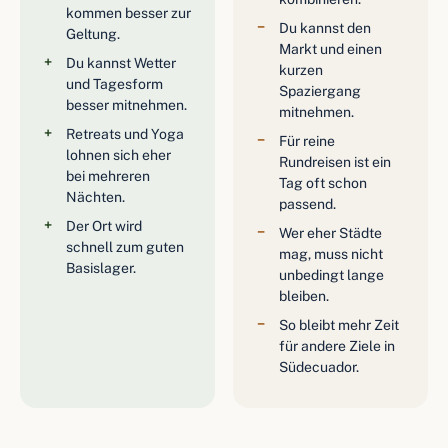
kommen besser zur
Du kannst den
Geltung.
Markt und einen
Du kannst Wetter
kurzen
und Tagesform
Spaziergang
besser mitnehmen.
mitnehmen.
Retreats und Yoga
Für reine
lohnen sich eher
Rundreisen ist ein
bei mehreren
Tag oft schon
Nächten.
passend.
Der Ort wird
Wer eher Städte
schnell zum guten
mag, muss nicht
Basislager.
unbedingt lange
bleiben.
So bleibt mehr Zeit
für andere Ziele in
Südecuador.