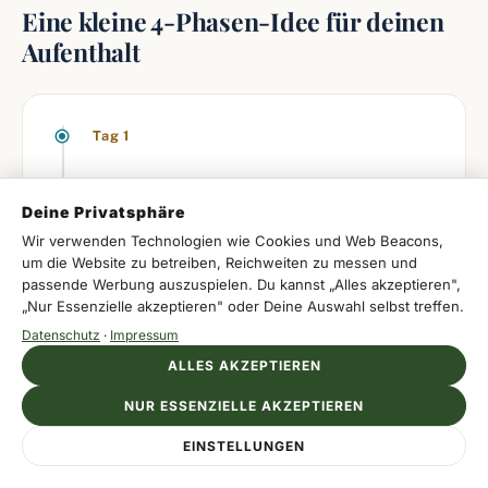
Eine kleine 4-Phasen-Idee für deinen
Aufenthalt
Tag 1
Tag 1 — Ankommen und sortieren
Deine Privatsphäre
Nach der Anreise aus Loja oder von weiter her
Wir verwenden Technologien wie Cookies und Web Beacons,
reicht am ersten Tag ein kurzer Ortsspaziergang.
um die Website zu betreiben, Reichweiten zu messen und
So findest du Supermarkt, Café und Unterkunft
passende Werbung auszuspielen. Du kannst „Alles akzeptieren",
ohne Stress.
„Nur Essenzielle akzeptieren" oder Deine Auswahl selbst treffen.
Tag 2
Datenschutz
·
Impressum
ALLES AKZEPTIEREN
Tag 2 — Markt und Talblick
NUR ESSENZIELLE AKZEPTIEREN
Starte mit dem Markt und nimm dir danach eine
Anzeige
kurze Wanderung in die Hänge. So bekommst du
EINSTELLUNGEN
UKINO HOTELS
Jetzt direkt buchen
den besten Mix aus Alltag und Landschaft.
Erholung am Atlantik buchen
Tag 3