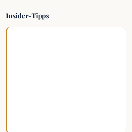
Insider-Tipps
Ich würde Vilcabamba nicht nur als Stopp
auf dem Weg nach Süden sehen. Plane
mindestens zwei Übernachtungen ein, sonst
nimmst du nur den Ort mit und nicht das
Tal. Am besten lasse ich mir von der
Unterkunft einen kleinen Spaziergang oder
eine kurze Wanderung empfehlen, statt
einfach blind loszugehen. So findest du oft
ruhigere Wege, auf denen kaum andere
Reisende unterwegs sind.