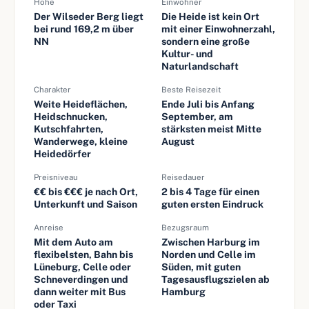
Höhe
Einwohner
Der Wilseder Berg liegt
Die Heide ist kein Ort
bei rund 169,2 m über
mit einer Einwohnerzahl,
NN
sondern eine große
Kultur- und
Naturlandschaft
Charakter
Beste Reisezeit
Weite Heideflächen,
Ende Juli bis Anfang
Heidschnucken,
September, am
Kutschfahrten,
stärksten meist Mitte
Wanderwege, kleine
August
Heidedörfer
Preisniveau
Reisedauer
€€ bis €€€ je nach Ort,
2 bis 4 Tage für einen
Unterkunft und Saison
guten ersten Eindruck
Anreise
Bezugsraum
Mit dem Auto am
Zwischen Harburg im
flexibelsten, Bahn bis
Norden und Celle im
Lüneburg, Celle oder
Süden, mit guten
Schneverdingen und
Tagesausflugszielen ab
dann weiter mit Bus
Hamburg
oder Taxi