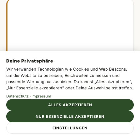
Ich würde für die Heideblüte nie nur den
Mittag einplanen. Die ruhigsten Momente
habe ich morgens vor 9 Uhr und am späten
Abend erlebt. Wenn du fotografieren willst,
nimm lieber eine kleine Runde mit wenig
Zielen als eine übervolle Tagestour. Und
Deine Privatsphäre
wenn die großen Parkplätze voll sind, ist ein
Wir verwenden Technologien wie Cookies und Web Beacons,
zweiter Versuch am Randort oft entspannter
um die Website zu betreiben, Reichweiten zu messen und
passende Werbung auszuspielen. Du kannst „Alles akzeptieren",
als langes Warten.
„Nur Essenzielle akzeptieren" oder Deine Auswahl selbst treffen.
Datenschutz
·
Impressum
ALLES AKZEPTIEREN
Was viele beim ersten Besuch unterschätzen
NUR ESSENZIELLE AKZEPTIEREN
Anzeige
Die Heideflächen wirken nah beieinander, sind aber
EINSTELLUNGEN
VILLA DEL PALMAR LORETO
Jetzt Auszeit sichern
Traumurlaub in Loreto buchen
oft weiter auseinander als gedacht. Zwischen