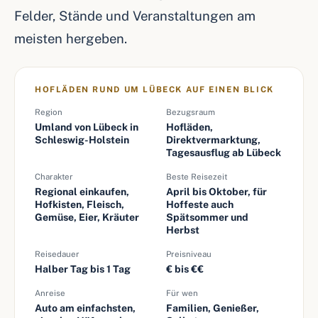
Felder, Stände und Veranstaltungen am
meisten hergeben.
HOFLÄDEN RUND UM LÜBECK AUF EINEN BLICK
Region
Bezugsraum
Umland von Lübeck in
Hofläden,
Schleswig-Holstein
Direktvermarktung,
Tagesausflug ab Lübeck
Charakter
Beste Reisezeit
Regional einkaufen,
April bis Oktober, für
Hofkisten, Fleisch,
Hoffeste auch
Gemüse, Eier, Kräuter
Spätsommer und
Herbst
Reisedauer
Preisniveau
Halber Tag bis 1 Tag
€ bis €€
Anreise
Für wen
Auto am einfachsten,
Familien, Genießer,