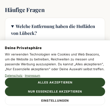
Häufige Fragen
Welche Entfernung haben die Hofläden
von Lübeck?
Die meisten Hofläden liegen im grünen Umland
Deine Privatsphäre
der Hansestadt und sind von der Altstadt aus in
10 bis 30 Minuten mit dem Auto erreichbar.
Wir verwenden Technologien wie Cookies und Web Beacons,
um die Website zu betreiben, Reichweiten zu messen und
passende Werbung auszuspielen. Du kannst „Alles akzeptieren",
„Nur Essenzielle akzeptieren" oder Deine Auswahl selbst treffen.
Wann ist die beste Zeit, um die Hofläden
Datenschutz
·
Impressum
zu besuchen?
ALLES AKZEPTIEREN
Die beste Reisezeit ist von April bis Oktober,
NUR ESSENZIELLE AKZEPTIEREN
wenn Felder, Stände und Veranstaltungen am
Anzeige
meisten hergeben. Hoffeste finden besonders in
EINSTELLUNGEN
HOTELES GALERIA PLAZA
Jetzt Angebot sichern
Zentral. Verlässlich. Mexiko.
Spätsommer und Herbst statt.